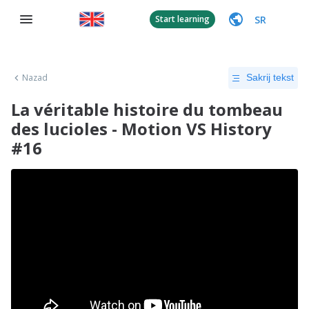
SR
Start learning
Nazad
Sakrij tekst
La véritable histoire du tombeau
des lucioles - Motion VS History
#16