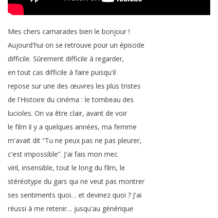
Mes
chers
camarades
bien
le
bonjour
!
Aujourd'hui
on
se
retrouve
pour
un
épisode
difficile
.
Sûrement
difficile
à
regarder
,
en
tout
cas
difficile
à
faire
puisqu'il
repose
sur
une
des
œuvres
les
plus
tristes
de
l'Histoire
du
cinéma
:
le
tombeau
des
lucioles
.
On
va
être
clair
,
avant
de
voir
le
film
il
y
a
quelques
années
,
ma
femme
m'avait
dit
“
Tu
ne
peux
pas
ne
pas
pleurer
,
c'est
impossible
”.
J'ai
fais
mon
mec
viril
,
insensible
,
tout
le
long
du
film
,
le
stéréotype
du
gars
qui
ne
veut
pas
montrer
ses
sentiments
quoi
…
et
devinez
quoi
?
J'ai
réussi
à
me
retenir
…
jusqu'au
générique