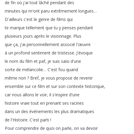
de
fin
où
j'ai
tout
lâché
pendant
des
minutes
qui
m'ont
paru
extrêmement
longues
…
D'ailleurs
c'est
le
genre
de
films
qui
te
marque
tellement
que
tu
y
penses
pendant
plusieurs
jours
après
le
visionnage
.
Plus
que
ça
,
j'ai
personnellement
associé
l'œuvre
à
un
profond
sentiment
de
tristesse
.
J'évoque
le
nom
du
film
et
paf
,
je
suis
saisi
d'une
sorte
de
mélancolie
…
C'est
fou
quand
même
non
?
Bref
,
je
vous
propose
de
revenir
ensemble
sur
ce
film
et
sur
son
contexte
historique
,
car
nous
allons
le
voir
,
il
s'inspire
d'une
histoire
vraie
tout
en
prenant
ses
racines
dans
un
des
événements
les
plus
dramatiques
de
l'Histoire
.
C'est
parti
!
Pour
comprendre
de
quoi
on
parle
,
on
va
devoir