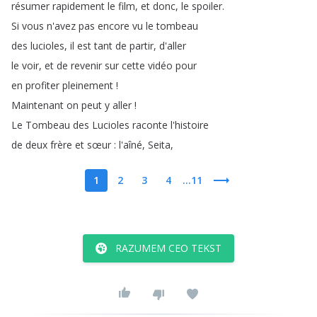
résumer
rapidement
le
film
,
et
donc
,
le
spoiler
.
Si
vous
n'avez
pas
encore
vu
le
tombeau
des
lucioles
,
il
est
tant
de
partir
,
d'aller
le
voir
,
et
de
revenir
sur
cette
vidéo
pour
en
profiter
pleinement
!
Maintenant
on
peut
y
aller
!
Le
Tombeau
des
Lucioles
raconte
l'histoire
de
deux
frère
et
sœur
:
l'aîné
,
Seita
,
1
2
3
4
...11
RAZUMEM CEO TEKST