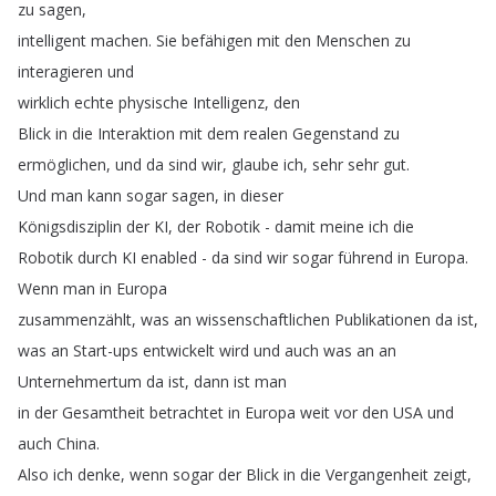
zu
sagen
,
intelligent
machen
.
Sie
befähigen
mit
den
Menschen
zu
interagieren
und
wirklich
echte
physische
Intelligenz
,
den
Blick
in
die
Interaktion
mit
dem
realen
Gegenstand
zu
ermöglichen
,
und
da
sind
wir
,
glaube
ich
,
sehr
sehr
gut
.
Und
man
kann
sogar
sagen
,
in
dieser
Königsdisziplin
der
KI
,
der
Robotik
-
damit
meine
ich
die
Robotik
durch
KI
enabled
-
da
sind
wir
sogar
führend
in
Europa
.
Wenn
man
in
Europa
zusammenzählt
,
was
an
wissenschaftlichen
Publikationen
da
ist
,
was
an
Start-ups
entwickelt
wird
und
auch
was
an
an
Unternehmertum
da
ist
,
dann
ist
man
in
der
Gesamtheit
betrachtet
in
Europa
weit
vor
den
USA
und
auch
China
.
Also
ich
denke
,
wenn
sogar
der
Blick
in
die
Vergangenheit
zeigt
,