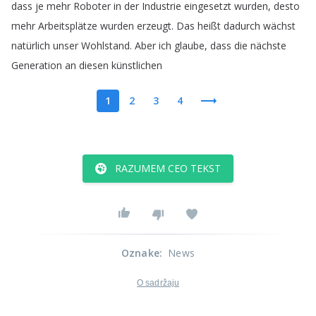
dass
je
mehr
Roboter
in
der
Industrie
eingesetzt
wurden
,
desto
mehr
Arbeitsplätze
wurden
erzeugt
.
Das
heißt
dadurch
wächst
natürlich
unser
Wohlstand
.
Aber
ich
glaube
,
dass
die
nächste
Generation
an
diesen
künstlichen
1
2
3
4
RAZUMEM CEO TEKST
Oznake
:
News
O sadržaju