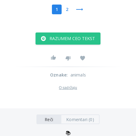
1
2
RAZUMEM CEO TEKST
Oznake
:
animals
O sadržaju
Reči
Komentari (0)
📚