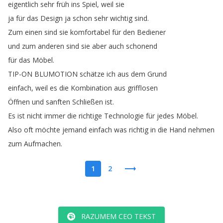
eigentlich
sehr
früh
ins
Spiel
,
weil
sie
ja
für
das
Design
ja
schon
sehr
wichtig
sind
.
Zum
einen
sind
sie
komfortabel
für
den
Bediener
und
zum
anderen
sind
sie
aber
auch
schonend
für
das
Möbel
.
TIP-ON
BLUMOTION
schätze
ich
aus
dem
Grund
einfach
,
weil
es
die
Kombination
aus
grifflosen
Öffnen
und
sanften
Schließen
ist
.
Es
ist
nicht
immer
die
richtige
Technologie
für
jedes
Möbel
.
Also
oft
möchte
jemand
einfach
was
richtig
in
die
Hand
nehmen
zum
Aufmachen
.
1
2
RAZUMEM CEO TEKST