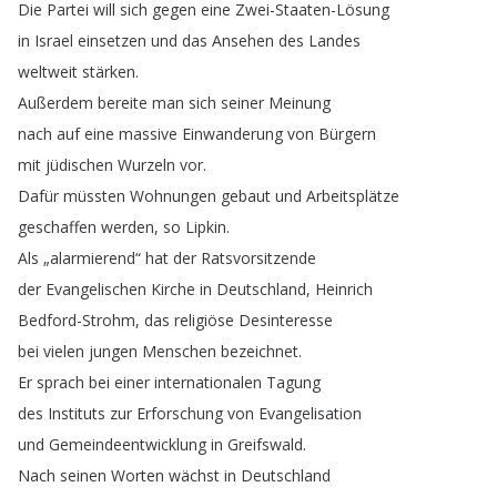
Die
Partei
will
sich
gegen
eine
Zwei-Staaten-Lösung
in
Israel
einsetzen
und
das
Ansehen
des
Landes
weltweit
stärken
.
Außerdem
bereite
man
sich
seiner
Meinung
nach
auf
eine
massive
Einwanderung
von
Bürgern
mit
jüdischen
Wurzeln
vor
.
Dafür
müssten
Wohnungen
gebaut
und
Arbeitsplätze
geschaffen
werden
,
so
Lipkin
.
Als
„
alarmierend
“
hat
der
Ratsvorsitzende
der
Evangelischen
Kirche
in
Deutschland
,
Heinrich
Bedford-Strohm
,
das
religiöse
Desinteresse
bei
vielen
jungen
Menschen
bezeichnet
.
Er
sprach
bei
einer
internationalen
Tagung
des
Instituts
zur
Erforschung
von
Evangelisation
und
Gemeindeentwicklung
in
Greifswald
.
Nach
seinen
Worten
wächst
in
Deutschland