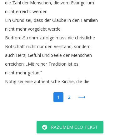
die
Zahl
der
Menschen
,
die
vom
Evangelium
nicht
erreicht
werden
.
Ein
Grund
sei
,
dass
der
Glaube
in
den
Familien
nicht
mehr
vorgelebt
werde
.
Bedford-Strohm
zufolge
muss
die
christliche
Botschaft
nicht
nur
den
Verstand
,
sondern
auch
Herz
,
Gefühl
und
Seele
der
Menschen
erreichen
: „
Mit
reiner
Tradition
ist
es
nicht
mehr
getan
.“
Nötig
sei
eine
authentische
Kirche
,
die
die
1
2
RAZUMEM CEO TEKST