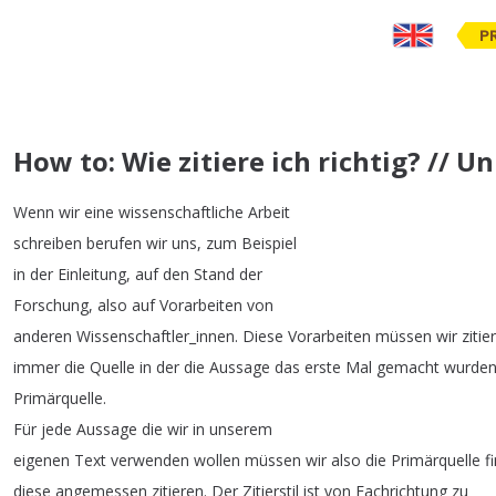
P
How to: Wie zitiere ich richtig? // U
Wenn
wir
eine
wissenschaftliche
Arbeit
schreiben
berufen
wir
uns
,
zum
Beispiel
in
der
Einleitung
,
auf
den
Stand
der
Forschung
,
also
auf
Vorarbeiten
von
anderen
Wissenschaftler_innen
.
Diese
Vorarbeiten
müssen
wir
zitie
immer
die
Quelle
in
der
die
Aussage
das
erste
Mal
gemacht
wurde
Primärquelle
.
Für
jede
Aussage
die
wir
in
unserem
eigenen
Text
verwenden
wollen
müssen
wir
also
die
Primärquelle
f
diese
angemessen
zitieren
.
Der
Zitierstil
ist
von
Fachrichtung
zu