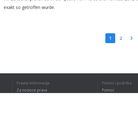
exakt
so
getroffen
wurde
.
1
2
3
RAZUMEM CE
Pravne informacije
Pomoć i podrška
Za nosioce prava
Pomoć
Politika privatnosti
Najčešća pitanja
Terms of Use
Dodatak za pregledač