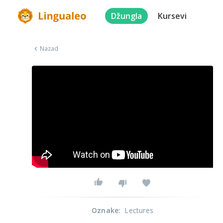
Džungla
Kursevi
Nazad
Oznake
:
Lectures