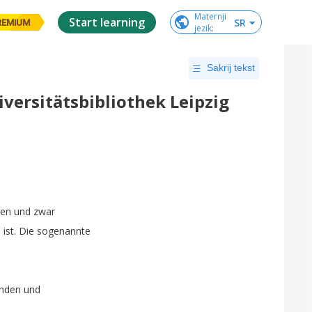
Maternji

Start learning
SR
REMIUM
jezik
:
Sakrij tekst
niversitätsbibliothek Leipzig
ren
und
zwar
n
ist
.
Die
sogenannte
inden
und