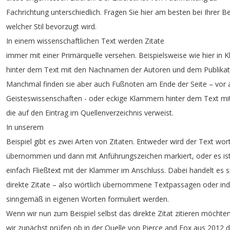
Fachrichtung
unterschiedlich
.
Fragen
Sie
hier
am
besten
bei
Ihrer
Be
welcher
Stil
bevorzugt
wird
.
In
einem
wissenschaftlichen
Text
werden
Zitate
immer
mit
einer
Primärquelle
versehen
.
Beispielsweise
wie
hier
in
K
hinter
dem
Text
mit
den
Nachnamen
der
Autoren
und
dem
Publika
Manchmal
finden
sie
aber
auch
Fußnoten
am
Ende
der
Seite
–
vor
Geisteswissenschaften
-
oder
eckige
Klammern
hinter
dem
Text
mi
die
auf
den
Eintrag
im
Quellenverzeichnis
verweist
.
In
unserem
Beispiel
gibt
es
zwei
Arten
von
Zitaten
.
Entweder
wird
der
Text
wort
übernommen
und
dann
mit
Anführungszeichen
markiert
,
oder
es
is
einfach
Fließtext
mit
der
Klammer
im
Anschluss
.
Dabei
handelt
es
s
direkte
Zitate
–
also
wörtlich
übernommene
Textpassagen
oder
ind
sinngemäß
in
eigenen
Worten
formuliert
werden
.
Wenn
wir
nun
zum
Beispiel
selbst
das
direkte
Zitat
zitieren
möchte
wir
zunächst
prüfen
ob
in
der
Quelle
von
Pierce
and
Fox
aus
2012
d