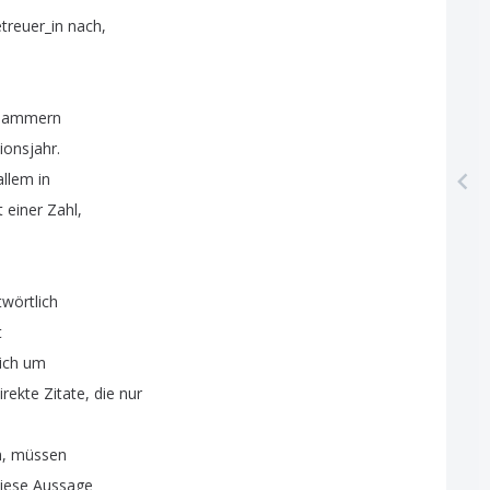
treuer_in
nach
,
lammern
tionsjahr
.
allem
in
t
einer
Zahl
,
wörtlich
t
ich
um
irekte
Zitate
,
die
nur
n
,
müssen
iese
Aussage