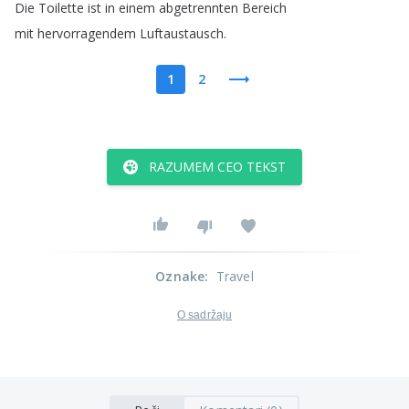
Die
Toilette
ist
in
einem
abgetrennten
Bereich
mit
hervorragendem
Luftaustausch
.
1
2
RAZUMEM CEO TEKST
Oznake
:
Travel
O sadržaju