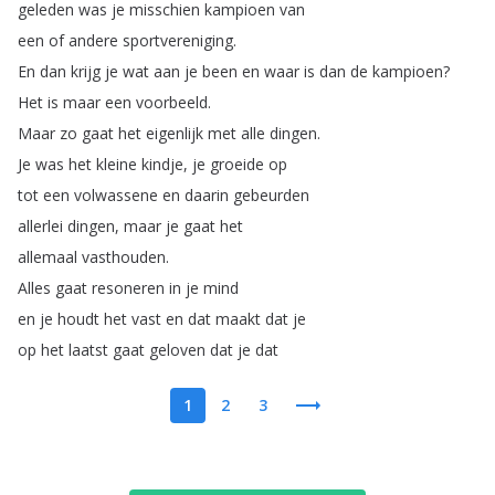
geleden
was
je
misschien
kampioen
van
een
of
andere
sportvereniging
.
En
dan
krijg
je
wat
aan
je
been
en
waar
is
dan
de
kampioen
?
Het
is
maar
een
voorbeeld
.
Maar
zo
gaat
het
eigenlijk
met
alle
dingen
.
Je
was
het
kleine
kindje
,
je
groeide
op
tot
een
volwassene
en
daarin
gebeurden
allerlei
dingen
,
maar
je
gaat
het
allemaal
vasthouden
.
Alles
gaat
resoneren
in
je
mind
en
je
houdt
het
vast
en
dat
maakt
dat
je
op
het
laatst
gaat
geloven
dat
je
dat
1
2
3