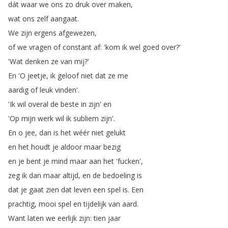
dát
waar
we
ons
zo
druk
over
maken
,
wat
ons
zelf
aangaat
.
We
zijn
ergens
afgewezen
,
of
we
vragen
of
constant
af
: 'kom
ik
wel
goed
over
?'
'Wat
denken
ze
van
mij
?'
En
'O
jeetje
,
ik
geloof
niet
dat
ze
me
aardig
of
leuk
vinden'.
'Ik
wil
overal
de
beste
in
zijn'
en
'Op
mijn
werk
wil
ik
subliem
zijn'.
En
o
jee
,
dan
is
het
wéér
niet
gelukt
en
het
houdt
je
aldoor
maar
bezig
en
je
bent
je
mind
maar
aan
het
'fucken',
zeg
ik
dan
maar
altijd
,
en
de
bedoeling
is
dat
je
gaat
zien
dat
leven
een
spel
is
.
Een
prachtig
,
mooi
spel
en
tijdelijk
van
aard
.
Want
laten
we
eerlijk
zijn
:
tien
jaar