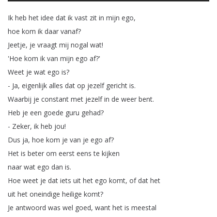
Ik
heb
het
idee
dat
ik
vast
zit
in
mijn
ego
,
hoe
kom
ik
daar
vanaf
?
Jeetje
,
je
vraagt
mij
nogal
wat
!
'Hoe
kom
ik
van
mijn
ego
af
?'
Weet
je
wat
ego
is
?
-
Ja
,
eigenlijk
alles
dat
op
jezelf
gericht
is
.
Waarbij
je
constant
met
jezelf
in
de
weer
bent
.
Heb
je
een
goede
guru
gehad
?
-
Zeker
,
ik
heb
jou
!
Dus
ja
,
hoe
kom
je
van
je
ego
af
?
Het
is
beter
om
eerst
eens
te
kijken
naar
wat
ego
dan
is
.
Hoe
weet
je
dat
iets
uit
het
ego
komt
,
of
dat
het
uit
het
oneindige
heilige
komt
?
Je
antwoord
was
wel
goed
,
want
het
is
meestal