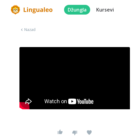
Džungla
Kursevi
Nazad