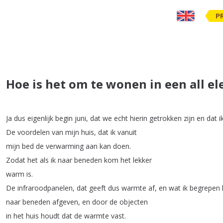
P
Hoe is het om te wonen in een all el
Ja
dus
eigenlijk
begin
juni
,
dat
we
echt
hierin
getrokken
zijn
en
dat
i
De
voordelen
van
mijn
huis
,
dat
ik
vanuit
mijn
bed
de
verwarming
aan
kan
doen
.
Zodat
het
als
ik
naar
beneden
kom
het
lekker
warm
is
.
De
infraroodpanelen
,
dat
geeft
dus
warmte
af
,
en
wat
ik
begrepen
naar
beneden
afgeven
,
en
door
de
objecten
in
het
huis
houdt
dat
de
warmte
vast
.