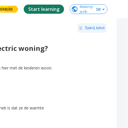
Maternji

Start learning
SR
REMIUM
jezik
:
Sakrij tekst
ectric woning?
k
hier
met
de
kinderen
woon
.
heb
is
dat
ze
de
warmte