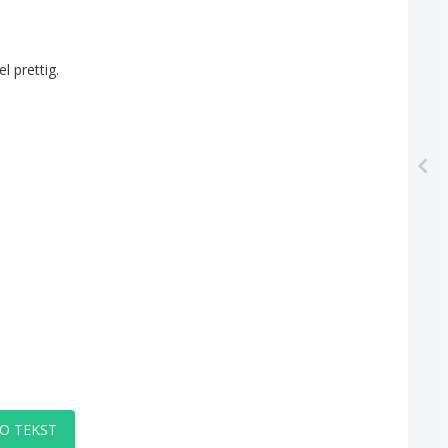
el
prettig
.
O TEKST