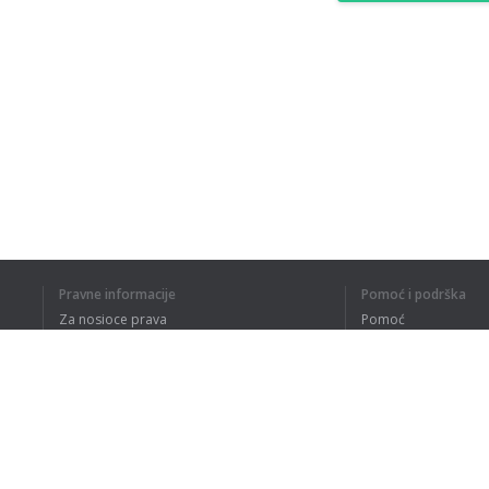
Pravne informacije
Pomoć i podrška
Za nosioce prava
Pomoć
Politika privatnosti
Najčešća pitanja
Terms of Use
Dodatak za pregledač