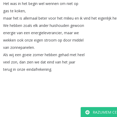
Het
was
in
het
begin
wel
wennen
om
niet
op
gas
te
koken
,
maar
het
is
allemaal
beter
voor
het
milieu
en
ik
vind
het
eigenlijk
he
We
hebben
zoals
elk
ander
huishouden
gewoon
energie
van
een
energieleverancier
,
maar
we
wekken
ook
onze
eigen
stroom
op
door
middel
van
zonnepanelen
.
Als
wij
een
goeie
zomer
hebben
gehad
met
heel
veel
zon
,
dan
zien
we
dat
eind
van
het
jaar
terug
in
onze
eindafrekening
.
RAZUMEM CE