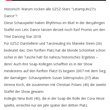
Historisch
:
Warum
rocken
alle
GZSZ-Stars
"
Letamp
;
#
x27;
s
Dance
"?
Diese
Schauspieler
haben
Rhythmus
im
Blut
!
In
der
diesjährigen
Staffel
von
Lets
Dance
tanzen
derzeit
noch
fünf
Promis
um
den
Titel
Dancing
Star
2018.
Für
GZSZ-Darstellerin
und
Tanzneuling
Iris
Mareike
Steen
(26)
bedeutet
das
:
Den
fünften
Platz
hat
die
blonde
Schönheit
schon
sicher
in
der
Tasche
hat
!
Ein
nahezu
historisches
Ergebnis
–
denn
:
Auch
ihre
Soap-Kollegen
schafften
es
in
der
Show
mindestens
auf
den
fünften
Platz
!
Es
begann
2007
mit
dem
Sieg
der
damaligen
-Schauspielerin
Susan
Sideropoulos
(37)
alias
Verena
Koch
,
die
zusammen
mit
Christian
Polanc
(40)
die
zweite
Staffel
der
Show
gewann
.
Kollegin
Nina
Bott
(40),
die
in
der
Soap
die
Rolle
der
Cora
Hinze
spielte
,
erreichte
nur
ein
Jahr
später
den
dritten
Platz
.