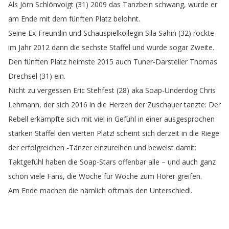
Als
Jörn
Schlönvoigt
(31) 2009
das
Tanzbein
schwang
,
wurde
er
am
Ende
mit
dem
fünften
Platz
belohnt
.
Seine
Ex-Freundin
und
Schauspielkollegin
Sila
Sahin
(32)
rockte
im
Jahr
2012
dann
die
sechste
Staffel
und
wurde
sogar
Zweite
.
Den
fünften
Platz
heimste
2015
auch
Tuner-Darsteller
Thomas
Drechsel
(31)
ein
.
Nicht
zu
vergessen
Eric
Stehfest
(28)
aka
Soap-Underdog
Chris
Lehmann
,
der
sich
2016
in
die
Herzen
der
Zuschauer
tanzte
:
Der
Rebell
erkämpfte
sich
mit
viel
in
Gefühl
in
einer
ausgesprochen
starken
Staffel
den
vierten
Platz
!
scheint
sich
derzeit
in
die
Riege
der
erfolgreichen
-Tänzer
einzureihen
und
beweist
damit
:
Taktgefühl
haben
die
Soap-Stars
offenbar
alle
–
und
auch
ganz
schön
viele
Fans
,
die
Woche
für
Woche
zum
Hörer
greifen
.
Am
Ende
machen
die
nämlich
oftmals
den
Unterschied
!.