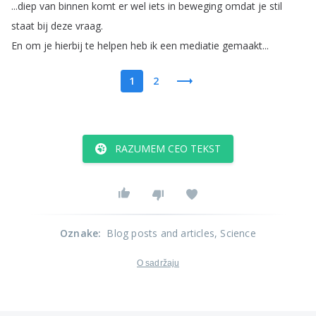
...
diep
van
binnen
komt
er
wel
iets
in
beweging
omdat
je
stil
staat
bij
deze
vraag
.
En
om
je
hierbij
te
helpen
heb
ik
een
mediatie
gemaakt
...
1
2
RAZUMEM CEO TEKST
Oznake
:
Blog posts and articles
, Science
O sadržaju