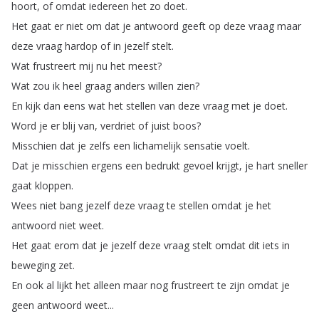
hoort
,
of
omdat
iedereen
het
zo
doet
.
Het
gaat
er
niet
om
dat
je
antwoord
geeft
op
deze
vraag
maar
deze
vraag
hardop
of
in
jezelf
stelt
.
Wat
frustreert
mij
nu
het
meest
?
Wat
zou
ik
heel
graag
anders
willen
zien
?
En
kijk
dan
eens
wat
het
stellen
van
deze
vraag
met
je
doet
.
Word
je
er
blij
van
,
verdriet
of
juist
boos
?
Misschien
dat
je
zelfs
een
lichamelijk
sensatie
voelt
.
Dat
je
misschien
ergens
een
bedrukt
gevoel
krijgt
,
je
hart
sneller
gaat
kloppen
.
Wees
niet
bang
jezelf
deze
vraag
te
stellen
omdat
je
het
antwoord
niet
weet
.
Het
gaat
erom
dat
je
jezelf
deze
vraag
stelt
omdat
dit
iets
in
beweging
zet
.
En
ook
al
lijkt
het
alleen
maar
nog
frustreert
te
zijn
omdat
je
geen
antwoord
weet
...