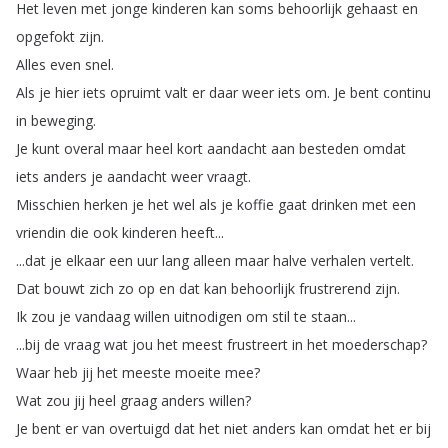
Het
leven
met
jonge
kinderen
kan
soms
behoorlijk
gehaast
en
opgefokt
zijn
.
Alles
even
snel
.
Als
je
hier
iets
opruimt
valt
er
daar
weer
iets
om
.
Je
bent
continu
in
beweging
.
Je
kunt
overal
maar
heel
kort
aandacht
aan
besteden
omdat
iets
anders
je
aandacht
weer
vraagt
.
Misschien
herken
je
het
wel
als
je
koffie
gaat
drinken
met
een
vriendin
die
ook
kinderen
heeft
...
...
dat
je
elkaar
een
uur
lang
alleen
maar
halve
verhalen
vertelt
.
Dat
bouwt
zich
zo
op
en
dat
kan
behoorlijk
frustrerend
zijn
.
Ik
zou
je
vandaag
willen
uitnodigen
om
stil
te
staan
...
...
bij
de
vraag
wat
jou
het
meest
frustreert
in
het
moederschap
?
Waar
heb
jij
het
meeste
moeite
mee
?
Wat
zou
jij
heel
graag
anders
willen
?
Je
bent
er
van
overtuigd
dat
het
niet
anders
kan
omdat
het
er
bij