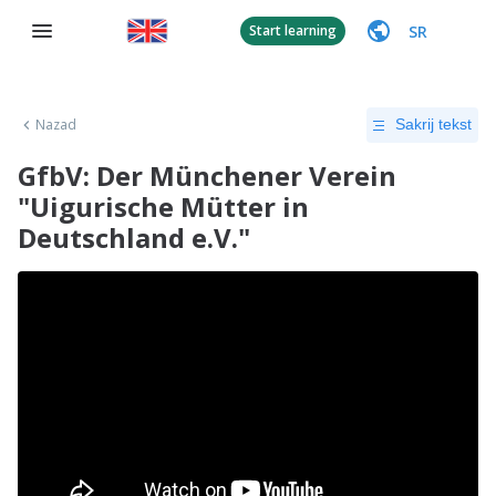
SR
Start learning
Nazad
Sakrij tekst
GfbV: Der Münchener Verein
"Uigurische Mütter in
Deutschland e.V."