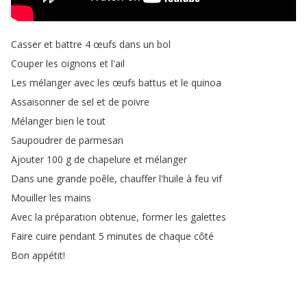
Casser
et
battre
4
œufs
dans
un
bol
Couper
les
oignons
et
l'ail
Les
mélanger
avec
les
œufs
battus
et
le
quinoa
Assaisonner
de
sel
et
de
poivre
Mélanger
bien
le
tout
Saupoudrer
de
parmesan
Ajouter
100
g
de
chapelure
et
mélanger
Dans
une
grande
poêle
,
chauffer
l'huile
à
feu
vif
Mouiller
les
mains
Avec
la
préparation
obtenue
,
former
les
galettes
Faire
cuire
pendant
5
minutes
de
chaque
côté
Bon
appétit
!