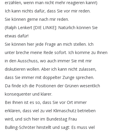
erzählen
,
wenn
man
nicht
mehr
reagieren
kann
!)
Ich
kann
nichts
dafür
,
dass
Sie
vor
mir
reden
.
Sie
können
gerne
nach
mir
reden
.
(
Ralph
Lenkert
[
DIE
LINKE
]:
Natürlich
können
Sie
etwas
dafür
!
Sie
können
hier
jede
Frage
an
mich
stellen
.
Ich
unter
breche
meine
Rede
sofort
.
Ich
komme
zu
Ihnen
in
den
Ausschuss
,
wo
auch
immer
Sie
mit
mir
diskutieren
wollen
.
Aber
ich
kann
nicht
zulassen
,
dass
Sie
immer
mit
doppelter
Zunge
sprechen
.
Da
finde
ich
die
Positionen
der
Grünen
wesentlich
konsequenter
und
klarer
.
Bei
Ihnen
ist
es
so
,
dass
Sie
vor
Ort
immer
erklären
,
dass
viel
zu
viel
Klimaschutz
betrieben
wird
,
und
sich
hier
im
Bundestag
Frau
Bulling-Schröter
hinstellt
und
sagt
:
Es
muss
viel