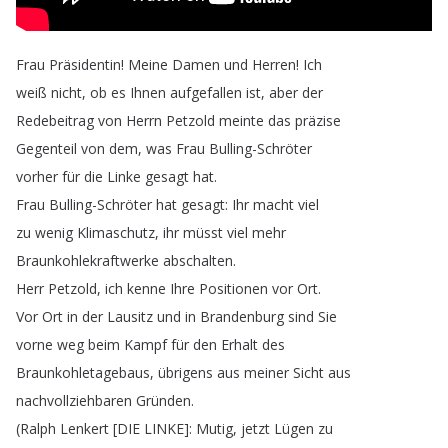
Frau
Präsidentin
!
Meine
Damen
und
Herren
!
Ich
weiß
nicht
,
ob
es
Ihnen
aufgefallen
ist
,
aber
der
Redebeitrag
von
Herrn
Petzold
meinte
das
präzise
Gegenteil
von
dem
,
was
Frau
Bulling-Schröter
vorher
für
die
Linke
gesagt
hat
.
Frau
Bulling-Schröter
hat
gesagt
:
Ihr
macht
viel
zu
wenig
Klimaschutz
,
ihr
müsst
viel
mehr
Braunkohlekraftwerke
abschalten
.
Herr
Petzold
,
ich
kenne
Ihre
Positionen
vor
Ort
.
Vor
Ort
in
der
Lausitz
und
in
Brandenburg
sind
Sie
vorne
weg
beim
Kampf
für
den
Erhalt
des
Braunkohletagebaus
,
übrigens
aus
meiner
Sicht
aus
nachvollziehbaren
Gründen
.
(
Ralph
Lenkert
[
DIE
LINKE
]:
Mutig
,
jetzt
Lügen
zu