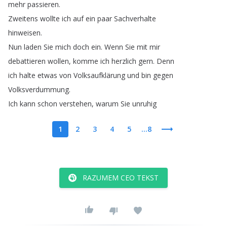
mehr
passieren
.
Zweitens
wollte
ich
auf
ein
paar
Sachverhalte
hinweisen
.
Nun
laden
Sie
mich
doch
ein
.
Wenn
Sie
mit
mir
debattieren
wollen
,
komme
ich
herzlich
gern
.
Denn
ich
halte
etwas
von
Volksaufklärung
und
bin
gegen
Volksverdummung
.
Ich
kann
schon
verstehen
,
warum
Sie
unruhig
1
2
3
4
5
...8
RAZUMEM CEO TEKST