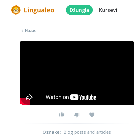
Džungla
Kursevi
Nazad
Oznake
:
Blog posts and articles