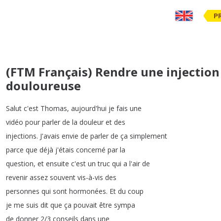
P
(FTM Français) Rendre une injectio
douloureuse
Salut
c'est
Thomas
,
aujourd'hui
je
fais
une
vidéo
pour
parler
de
la
douleur
et
des
injections
.
J'avais
envie
de
parler
de
ça
simplement
parce
que
déjà
j'étais
concerné
par
la
question
,
et
ensuite
c'est
un
truc
qui
a
l'air
de
revenir
assez
souvent
vis-à-vis
des
personnes
qui
sont
hormonées
.
Et
du
coup
je
me
suis
dit
que
ça
pouvait
être
sympa
de
donner
2/3
conseils
dans
une