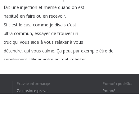
fait
une
injection
et
même
quand
on
est
habitué
en
faire
ou
en
recevoir
.
Si
c'est
le
cas
,
comme
je
disais
c'est
ultra
commun
,
essayer
de
trouver
un
truc
qui
vous
aide
à
vous
relaxer
à
vous
détendre
,
qui
vous
calme
.
Ça
peut
par
exemple
être
de
simplement
câliner
votre
animal
,
méditer
faire
du
yoga
juste
avant
de
faire
l'injection
,
prendre
une
douche
chaude
Pravne informacije
Pomoć i podrška
par
exemple
aussi
,
prendre
un
bain
,
Za nosioce prava
Pomoć
écouter
de
la
musique
,
etc
.
Essayez
de
Politika privatnosti
Najčešća pitanja
trouver
un
petit
truc
qui
vous
calme
,
Terms of Use
ou
un
rituel
qui
puisse
vous
apaiser
avant
de
faire
l'injection
.
Dodatak za pregledač