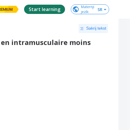
Maternji

Start learning
SR
REMIUM
jezik
:
Sakrij tekst
n en intramusculaire moins