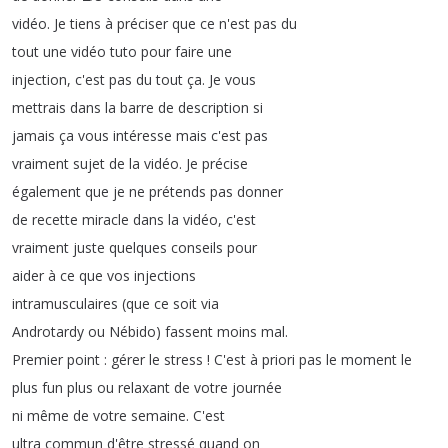
vidéo
.
Je
tiens
à
préciser
que
ce
n'est
pas
du
tout
une
vidéo
tuto
pour
faire
une
injection
,
c'est
pas
du
tout
ça
.
Je
vous
mettrais
dans
la
barre
de
description
si
jamais
ça
vous
intéresse
mais
c'est
pas
vraiment
sujet
de
la
vidéo
.
Je
précise
également
que
je
ne
prétends
pas
donner
de
recette
miracle
dans
la
vidéo
,
c'est
vraiment
juste
quelques
conseils
pour
aider
à
ce
que
vos
injections
intramusculaires
(
que
ce
soit
via
Androtardy
ou
Nébido
)
fassent
moins
mal
.
Premier
point
:
gérer
le
stress
!
C'est
à
priori
pas
le
moment
le
plus
fun
plus
ou
relaxant
de
votre
journée
ni
même
de
votre
semaine
.
C'est
ultra
commun
d'être
stressé
quand
on