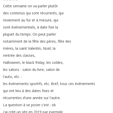
Cette
semaine
on
va
parler
plutôt
des
contenus
qui
sont
récurrents
,
qui
reviennent
au
fur
et
à
mesure
,
qui
sont
événementiels
,
à
date
fixe
la
plupart
du
temps
.
On
peut
parler
notamment
de
la
fête
des
pères
,
fête
des
mères
,
la
saint
Valentin
,
Noël
,
la
rentrée
des
classes
,
Halloween
,
le
black
friday
,
les
soldes
,
les
salons
-
salon
du
livre
,
salon
de
l'auto
,
etc
. -
les
événements
sportifs
,
etc
.
Bref
,
tous
ces
événements
qui
ont
lieu
à
des
dates
fixes
et
récurrentes
d'une
année
sur
l'autre
.
La
question
à
se
poser
c'est
:
ok
j'ai
créé
un
site
en
2019
par
exemple
.