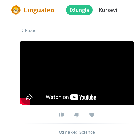
Džungla
Kursevi
Nazad
Oznake
:
Science