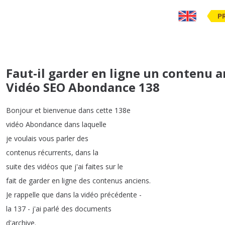
P
Faut-il garder en ligne un contenu an
Vidéo SEO Abondance 138
Bonjour
et
bienvenue
dans
cette
138e
vidéo
Abondance
dans
laquelle
je
voulais
vous
parler
des
contenus
récurrents
,
dans
la
suite
des
vidéos
que
j'ai
faites
sur
le
fait
de
garder
en
ligne
des
contenus
anciens
.
Je
rappelle
que
dans
la
vidéo
précédente
-
la
137 -
j'ai
parlé
des
documents
d'archive
.