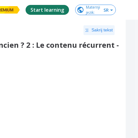
Maternji

Start learning
SR
REMIUM
jezik
:
Sakrij tekst
cien ? 2 : Le contenu récurrent -