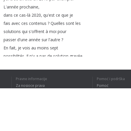
L'année
prochaine
,
dans
ce
cas-là
2020,
qu'est
ce
que
je
fais
avec
ces
contenus
?
Quelles
sont
les
solutions
qui
s'offrent
à
moi
pour
passer
d'une
année
sur
l'autre
?
En
fait
,
je
vois
au
moins
sept
possibilités
.
Il
n'y
a
pas
de
solution
gravée
dans
le
marbre
!
Au
moins
sept
donc
:
soit
on
désindexe
l'année
précédente
et
on
re
Pravne informacije
Pomoć i podrška
l'année
suivante
,
soit
on
transfère
les
Za nosioce prava
Pomoć
contenus
vers
un
autre
site
,
Politika privatnosti
Najčešća pitanja
soit
on
fait
une
redirection
301,
soit
on
met
en
place
une
balise
can
Terms of Use
soit
on
modifie
la
page
2019
mais
sans
changer
son
URL
,
soit
on
ne
fait
rien
,
tout
simplement
,
soit
Dodatak za pregledač
on
supprime
carrément
la
page
.
Donc
ça