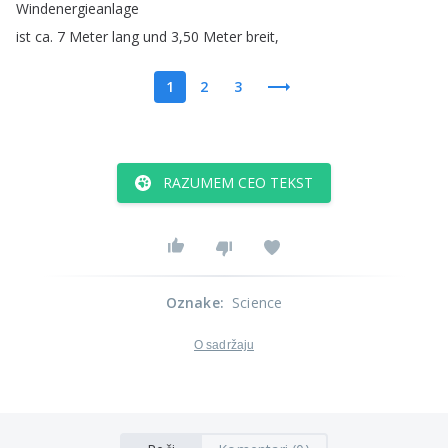
Windenergieanlage
ist
ca
.
7
Meter
lang
und
3,50
Meter
breit
,
1
2
3
RAZUMEM CEO TEKST
Oznake
:
Science
O sadržaju