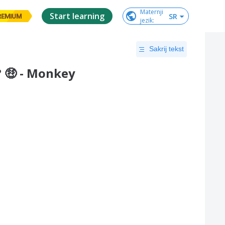
Maternji

Start learning
SR
REMIUM
jezik
:
Sakrij tekst
 🤑 - Monkey