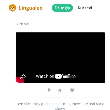
Džungla
Kursevi
Nazad
Oznake
:
Blog posts and articles
, News
, TV and radio
shows