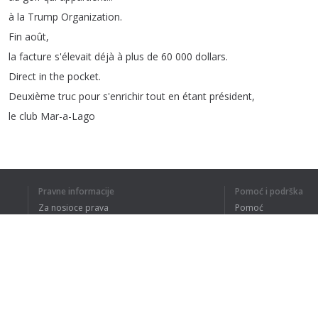
à
la
Trump
Organization
.
Fin
août
,
la
facture
s'élevait
déjà
à
plus
de
60 000
dollars
.
Direct
in
the
pocket
.
Deuxième
truc
pour
s'enrichir
tout
en
étant
président
,
le
club
Mar-a-Lago
Mar-a-Lago
,
c'est
une
résidence
privée
que
Donald
Trump
appelle
lui-même
“
la
Maison
Blanche
d'hiver
”.
Pravne informacije
Pomoć i podrška
Il
y
passe
presque
tous
ses
week-ends
,
Za nosioce prava
Pomoć
ça
coûte
mille
dollars
par
nuit
Politika privatnosti
Najčešća pitanja
d'y
loger
son
service
de
sécurité
…
Terms of Use
Et
à
votre
avis
,
qui
est
l'heureux
propriétaire
de
Mar-a-Lago
?
Bingo
,
c'est
Donald
Trump
!
Dodatak za pregledač
Et
attendez
...