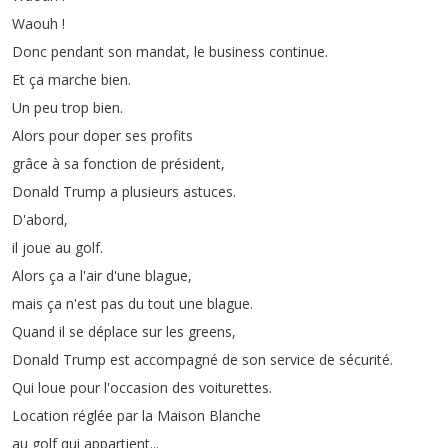
Waouh
!
Donc
pendant
son
mandat
,
le
business
continue
.
Et
ça
marche
bien
.
Un
peu
trop
bien
.
Alors
pour
doper
ses
profits
grâce
à
sa
fonction
de
président
,
Donald
Trump
a
plusieurs
astuces
.
D'abord
,
il
joue
au
golf
.
Alors
ça
a
l'air
d'une
blague
,
mais
ça
n'est
pas
du
tout
une
blague
.
Quand
il
se
déplace
sur
les
greens
,
Donald
Trump
est
accompagné
de
son
service
de
sécurité
.
Qui
loue
pour
l'occasion
des
voiturettes
.
Location
réglée
par
la
Maison
Blanche
au
golf
qui
appartient
...