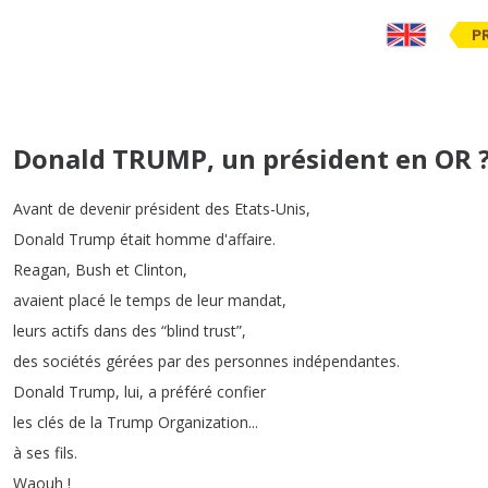
P
Donald TRUMP, un président en OR ?
Avant
de
devenir
président
des
Etats-Unis
,
Donald
Trump
était
homme
d'affaire
.
Reagan
,
Bush
et
Clinton
,
avaient
placé
le
temps
de
leur
mandat
,
leurs
actifs
dans
des
“
blind
trust
”,
des
sociétés
gérées
par
des
personnes
indépendantes
.
Donald
Trump
,
lui
,
a
préféré
confier
les
clés
de
la
Trump
Organization
...
à
ses
fils
.
Waouh
!