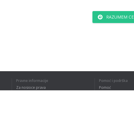
RAZUMEM CE
Pravne informacije
Pomoć i podrška
Za nosioce prava
Pomoć
Politika privatnosti
Najčešća pitanja
Terms of Use
Dodatak za pregledač