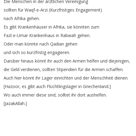
Die
Menschen
in
der
ärztlichen
Vereinigung
sollten
für
Waqf-e-Arzi
(
Kurzfristiges
Engagement
)
nach
Afrika
gehen
.
Es
gibt
Krankenhäuser
in
Afrika
,
sie
könnten
zum
Fazl-e-Umar
Krankenhaus
in
Rabwah
gehen
.
Oder
man
könnte
nach
Qadian
gehen
und
sich
so
kurzfristig
engagieren
.
Darüber
hinaus
könnt
ihr
auch
den
Armen
helfen
und
diejenigen
,
die
Geld
verdienen
,
sollten
Stipendien
für
die
Armen
schaffen
.
Auch
hier
könnt
ihr
Lager
einrichten
und
der
Menschheit
dienen
.
[
Hazoor
,
es
gibt
auch
Flüchtlingslager
in
Griechenland
.]
Wo
auch
immer
diese
sind
,
solltet
ihr
dort
aushelfen
.
[
JazakAllah
.]