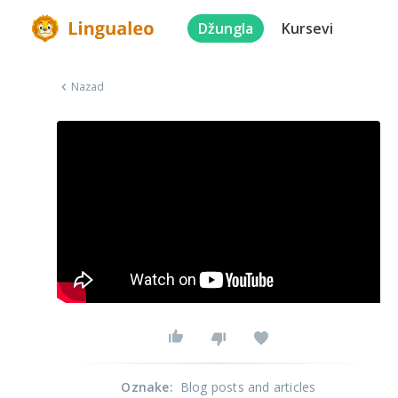
Džungla
Kursevi
Nazad
Oznake
:
Blog posts and articles