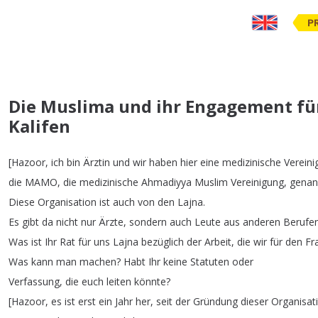
P
Die Muslima und ihr Engagement fü
Kalifen
[
Hazoor
,
ich
bin
Ärztin
und
wir
haben
hier
eine
medizinische
Vereini
die
MAMO
,
die
medizinische
Ahmadiyya
Muslim
Vereinigung
,
genan
Diese
Organisation
ist
auch
von
den
Lajna
.
Es
gibt
da
nicht
nur
Ärzte
,
sondern
auch
Leute
aus
anderen
Berufe
Was
ist
Ihr
Rat
für
uns
Lajna
bezüglich
der
Arbeit
,
die
wir
für
den
Fr
Was
kann
man
machen
?
Habt
Ihr
keine
Statuten
oder
Verfassung
,
die
euch
leiten
könnte
?
[
Hazoor
,
es
ist
erst
ein
Jahr
her
,
seit
der
Gründung
dieser
Organisat