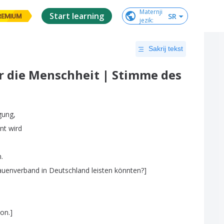
Maternji

Start learning
SR
REMIUM
jezik
:
Sakrij tekst
r die Menschheit | Stimme des
gung
,
nt
wird
n
.
auenverband
in
Deutschland
leisten
könnten
?]
ion
.]