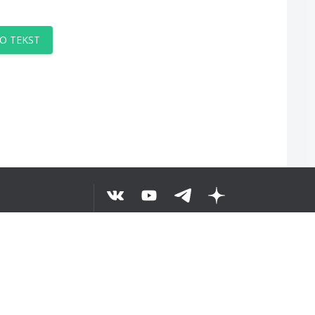
O TEKST
©
2026