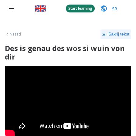
SR
Start learning
Nazad
Sakrij tekst
Des is genau des wos si wuin von
dir