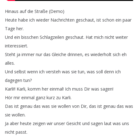
Hinaus
auf
die
Straße
(
Demo
)
Heute
habe
ich
wieder
Nachrichten
geschaut
,
ist
schon
ein
paar
Tage
her
.
Und
ein
bisschen
Schlagzeilen
geschaut
.
Hat
mich
nicht
weiter
interessiert
.
Steht
ja
immer
nur
das
Gleiche
drinnen
,
es
wiederholt
sich
eh
alles
.
Und
selbst
wenn
ich
versteh
was
sie
tun
,
was
soll
denn
ich
dagegen
tun
?
Karli
!!
Karli
,
komm
her
einmal
!
Ich
muss
Dir
was
sagen
!
Hör
mir
einmal
ganz
kurz
zu
Karli
.
Das
ist
genau
das
was
sie
wollen
von
Dir
,
das
ist
genau
das
was
sie
wollen
.
Ja
aber
heute
zeigen
wir
unser
Gesicht
und
sagen
laut
was
uns
nicht
passt
.