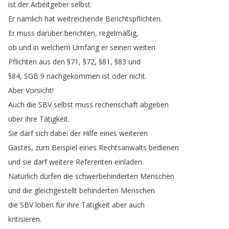
ist
der
Arbeitgeber
selbst
.
Er
nämlich
hat
weitreichende
Berichtspflichten
.
Er
muss
darüber
berichten
,
regelmäßig
,
ob
und
in
welchem
Umfang
er
seinen
weiten
Pflichten
aus
den
§71, §72, §81, §83
und
§84,
SGB
9
nachgekommen
ist
oder
nicht
.
Aber
Vorsicht
!
Auch
die
SBV
selbst
muss
rechenschaft
abgeben
über
ihre
Tätigkeit
.
Sie
darf
sich
dabei
der
Hilfe
eines
weiteren
Gastes
,
zum
Beispiel
eines
Rechtsanwalts
bedienen
und
sie
darf
weitere
Referenten
einladen
.
Natürlich
dürfen
die
schwerbehinderten
Menschen
und
die
gleichgestellt
behinderten
Menschen
die
SBV
loben
für
ihre
Tätigkeit
aber
auch
kritisieren
.