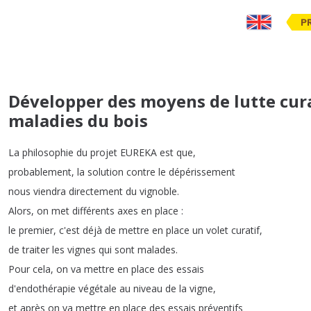
P
Développer des moyens de lutte cura
maladies du bois
La
philosophie
du
projet
EUREKA
est
que
,
probablement
,
la
solution
contre
le
dépérissement
nous
viendra
directement
du
vignoble
.
Alors
,
on
met
différents
axes
en
place
:
le
premier
,
c'est
déjà
de
mettre
en
place
un
volet
curatif
,
de
traiter
les
vignes
qui
sont
malades
.
Pour
cela
,
on
va
mettre
en
place
des
essais
d'endothérapie
végétale
au
niveau
de
la
vigne
,
et
après
on
va
mettre
en
place
des
essais
préventifs