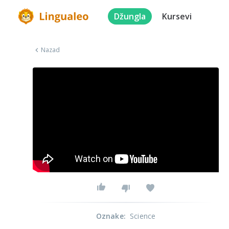
Džungla
Kursevi
Nazad
Oznake
:
Science