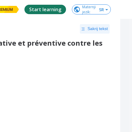
Maternji

Start learning
SR
REMIUM
jezik
:
Sakrij tekst
tive et préventive contre les