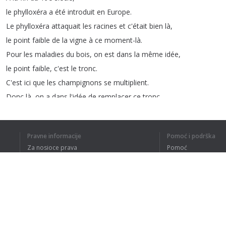
le
phylloxéra
a
été
introduit
en
Europe
.
Le
phylloxéra
attaquait
les
racines
et
c'était
bien
là
,
le
point
faible
de
la
vigne
à
ce
moment-là
.
Pour
les
maladies
du
bois
,
on
est
dans
la
même
idée
,
le
point
faible
,
c'est
le
tronc
.
C'est
ici
que
les
champignons
se
multiplient
.
Donc
là
,
on
a
dans
l'idée
de
remplacer
ce
tronc
par
quelque
chose
qui
est
plus
tolérant
à
ces
champignons
.
Pour
remplacer
ce
bois
,
il
nous
faudrait
du
bois
,
Pravne informacije
Pomoć i podrška
compatible
avec
la
vigne
,
Za nosioce prava
Pomoć
et
qui
serait
tolérant
aux
champignons
.
Politika privatnosti
Najčešća pitanja
Je
ne
dis
pas
résistant
,
mais
bien
tolérant
,
Terms of Use
le
champignon
peut
être
là
et
la
vigne
se
défend
.
Dodatak za pregledač