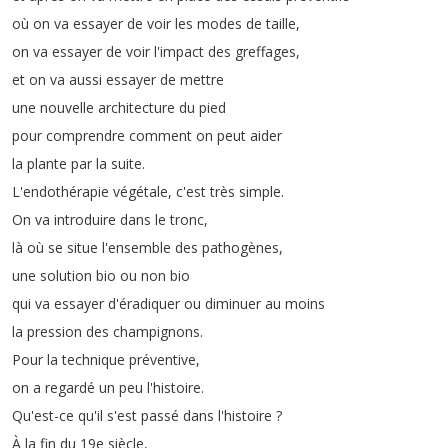
où
on
va
essayer
de
voir
les
modes
de
taille
,
on
va
essayer
de
voir
l'impact
des
greffages
,
et
on
va
aussi
essayer
de
mettre
une
nouvelle
architecture
du
pied
pour
comprendre
comment
on
peut
aider
la
plante
par
la
suite
.
L'endothérapie
végétale
,
c'est
très
simple
.
On
va
introduire
dans
le
tronc
,
là
où
se
situe
l'ensemble
des
pathogènes
,
une
solution
bio
ou
non
bio
qui
va
essayer
d'éradiquer
ou
diminuer
au
moins
la
pression
des
champignons
.
Pour
la
technique
préventive
,
on
a
regardé
un
peu
l'histoire
.
Qu'est-ce
qu'il
s'est
passé
dans
l'histoire
?
À
la
fin
du
19e
siècle
,