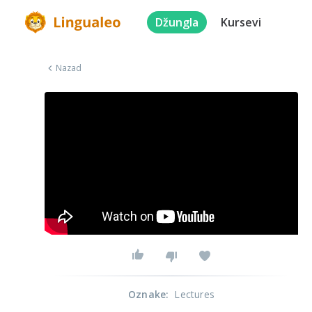
Džungla
Kursevi
Nazad
Oznake
:
Lectures