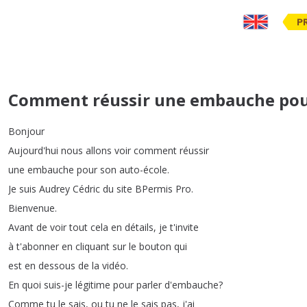
P
Comment réussir une embauche pour
Bonjour
Aujourd'hui
nous
allons
voir
comment
réussir
une
embauche
pour
son
auto-école
.
Je
suis
Audrey
Cédric
du
site
BPermis
Pro
.
Bienvenue
.
Avant
de
voir
tout
cela
en
détails
,
je
t'invite
à
t'abonner
en
cliquant
sur
le
bouton
qui
est
en
dessous
de
la
vidéo
.
En
quoi
suis-je
légitime
pour
parler
d'embauche
?
Comme
tu
le
sais
,
ou
tu
ne
le
sais
pas
,
j'ai