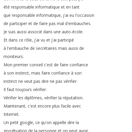
été
responsable
informatique
et
en
tant
que
responsable
informatique
,
j'ai
eu
l'occasion
de
participer
et
de
faire
pas
mal
d'embauches
.
Je
suis
aussi
associé
dans
une
auto-école
.
Et
dans
ce
rôle
,
j'ai
vu
et
j'ai
participé
à
l'embauche
de
secrétaires
mais
aussi
de
moniteurs
.
Mon
premier
conseil
c'est
de
faire
confiance
à
son
instinct
,
mais
faire
confiance
à
son
instinct
ne
veut
pas
dire
ne
pas
vérifier
.
Il
faut
toujours
vérifier
.
Vérifier
les
diplômes
,
vérifier
la
réputation
.
Maintenant
,
c'est
encore
plus
facile
avec
Internet
.
Un
petit
google
,
ce
qu'on
appelle
dire
la
googlisation
de
la
personne
et
on
peut
avoir
,