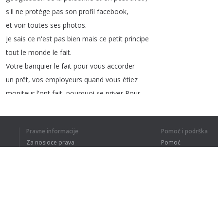
s'il
ne
protège
pas
son
profil
facebook
,
et
voir
toutes
ses
photos
.
Je
sais
ce
n'est
pas
bien
mais
ce
petit
principe
tout
le
monde
le
fait
.
Votre
banquier
le
fait
pour
vous
accorder
un
prêt
,
vos
employeurs
quand
vous
étiez
moniteur
l'ont
fait
,
pourquoi
se
priver
Pour
les
moniteurs
,
un
petit
conseil
.
Je
ne
voulais
pas
le
faire
avant
,
mais
ça
Pravne informacije
Pomoć i podrška
nous
a
sauvé
beaucoup
et
l'expérience
nous
Za nosioce prava
Pomoć
a
dit
qu'il
n'y
a
pas
fumée
sans
feu
,
prêtez
Politika privatnosti
Najčešća pitanja
attention
aux
rumeurs
.
Terms of Use
Si
c'est
un
moniteur
ou
une
monitrice
,
puisque
ce
n'est
pas
que
les
moniteurs
,
mais
si
cette
personne
a
la
réputation
d'être
un
coureur
Dodatak za pregledač
de
jupons
ou
une
croqueuse
d'hommes
dans
le