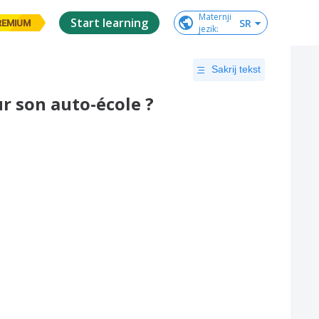
Maternji

Start learning
SR
REMIUM
jezik
:
Sakrij tekst
 son auto-école ?