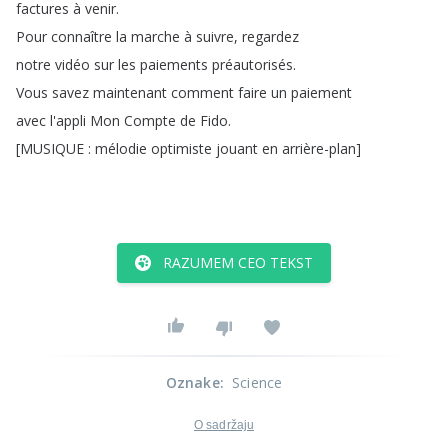
factures
à
venir
.
Pour
connaître
la
marche
à
suivre
,
regardez
notre
vidéo
sur
les
paiements
préautorisés
.
Vous
savez
maintenant
comment
faire
un
paiement
avec
l'appli
Mon
Compte
de
Fido
.
[
MUSIQUE
:
mélodie
optimiste
jouant
en
arrière-plan
]
RAZUMEM CEO TEKST
Oznake
:
Science
O sadržaju