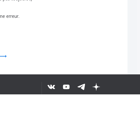
une
erreur
.
O TEKST
©
2026