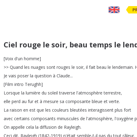
P
Ciel rouge le soir, beau temps le le
[
Voix
d'un
homme
]
>>
Quand
les
nuages
sont
rouges
le
soir
,
il
fait
beau
le
lendemain
.
Je
vais
poser
la
question
à
Claude
...
[
Film
intro
Terughh
]
Lorsque
la
lumière
du
soleil
traverse
l'atmosphère
terrestre
,
elle
perd
au
fur
et
à
mesure
sa
composante
bleue
et
verte
.
La
raison
en
est
que
les
couleurs
bleutées
interagissent
plus
fort
avec
certains
composants
minuscules
de
l'atmosphère
,
l'oxygène
p
On
appelle
cela
la
diffusion
de
Rayleigh
.
Ceci
dit
,
Rayleigh
(1842-1919)
n'était
semble-t-il
pas
du
tout
râleur
.