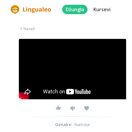
Džungla
Kursevi
Nazad
Oznake
:
humour