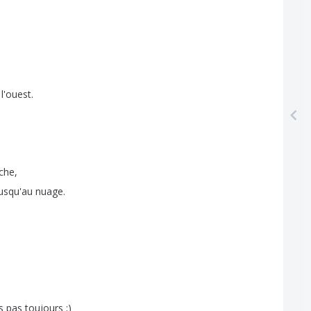
l'ouest
.
che
,
usqu'au
nuage
.
s
pas
toujours
;)