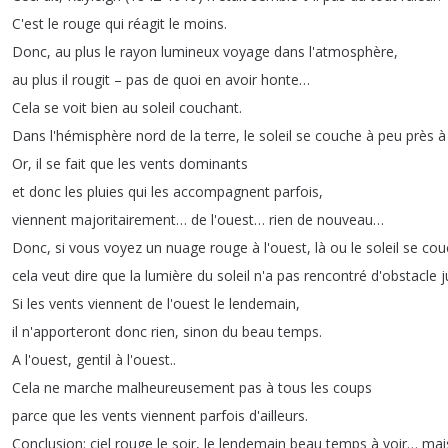
C'est
le
rouge
qui
réagit
le
moins
.
Donc
,
au
plus
le
rayon
lumineux
voyage
dans
l'atmosphère
,
au
plus
il
rougit
–
pas
de
quoi
en
avoir
honte
…
Cela
se
voit
bien
au
soleil
couchant
.
Dans
l'hémisphère
nord
de
la
terre
,
le
soleil
se
couche
à
peu
près
à
Or
,
il
se
fait
que
les
vents
dominants
et
donc
les
pluies
qui
les
accompagnent
parfois
,
viennent
majoritairement
…
de
l'ouest
…
rien
de
nouveau
…
Donc
,
si
vous
voyez
un
nuage
rouge
à
l'ouest
,
là
ou
le
soleil
se
cou
cela
veut
dire
que
la
lumière
du
soleil
n'a
pas
rencontré
d'obstacle
j
Si
les
vents
viennent
de
l'ouest
le
lendemain
,
il
n'apporteront
donc
rien
,
sinon
du
beau
temps
.
A
l'ouest
,
gentil
à
l'ouest
..
Cela
ne
marche
malheureusement
pas
à
tous
les
coups
parce
que
les
vents
viennent
parfois
d'ailleurs
.
Conclusion
:
ciel
rouge
le
soir
,
le
lendemain
beau
temps
à
voir
…
mai