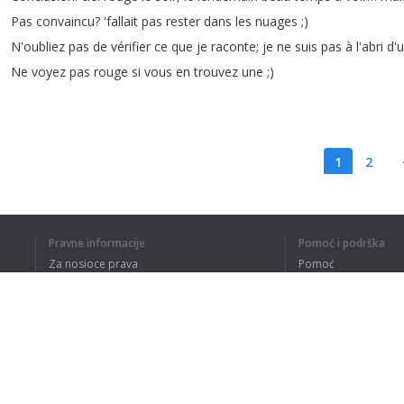
Pas
convaincu
?
'fallait
pas
rester
dans
les
nuages
;)
N'oubliez
pas
de
vérifier
ce
que
je
raconte
;
je
ne
suis
pas
à
l'abri
d'
Ne
voyez
pas
rouge
si
vous
en
trouvez
une
;)
1
2
Pravne informacije
Pomoć i podrška
RAZUMEM CE
Za nosioce prava
Pomoć
Politika privatnosti
Najčešća pitanja
Terms of Use
Dodatak za pregledač