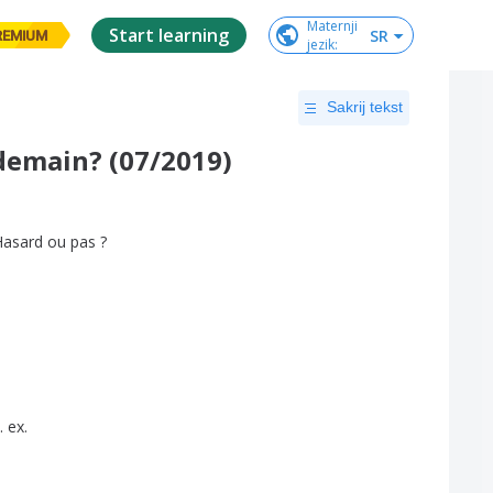
Maternji

Start learning
SR
REMIUM
jezik
:
Sakrij tekst
ndemain? (07/2019)
Hasard
ou
pas
?
.
ex
.