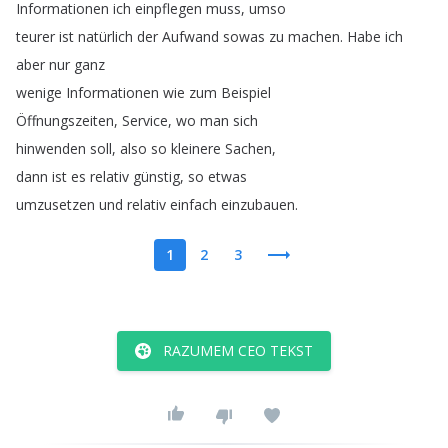
Informationen
ich
einpflegen
muss
,
umso
teurer
ist
natürlich
der
Aufwand
sowas
zu
machen
.
Habe
ich
aber
nur
ganz
wenige
Informationen
wie
zum
Beispiel
Öffnungszeiten
,
Service
,
wo
man
sich
hinwenden
soll
,
also
so
kleinere
Sachen
,
dann
ist
es
relativ
günstig
,
so
etwas
umzusetzen
und
relativ
einfach
einzubauen
.
1
2
3
RAZUMEM CEO TEKST