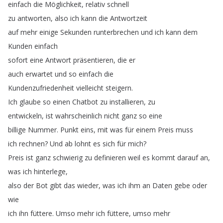
einfach
die
Möglichkeit
,
relativ
schnell
zu
antworten
,
also
ich
kann
die
Antwortzeit
auf
mehr
einige
Sekunden
runterbrechen
und
ich
kann
dem
Kunden
einfach
sofort
eine
Antwort
präsentieren
,
die
er
auch
erwartet
und
so
einfach
die
Kundenzufriedenheit
vielleicht
steigern
.
Ich
glaube
so
einen
Chatbot
zu
installieren
,
zu
entwickeln
,
ist
wahrscheinlich
nicht
ganz
so
eine
billige
Nummer
.
Punkt
eins
,
mit
was
für
einem
Preis
muss
ich
rechnen
?
Und
ab
lohnt
es
sich
für
mich
?
Preis
ist
ganz
schwierig
zu
definieren
weil
es
kommt
darauf
an
,
was
ich
hinterlege
,
also
der
Bot
gibt
das
wieder
,
was
ich
ihm
an
Daten
gebe
oder
wie
ich
ihn
füttere
.
Umso
mehr
ich
füttere
,
umso
mehr