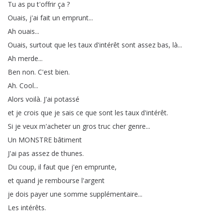
Tu
as
pu
t'offrir
ça
?
Ouais
,
j'ai
fait
un
emprunt
...
Ah
ouais
...
Ouais
,
surtout
que
les
taux
d'intérêt
sont
assez
bas
,
là
...
Ah
merde
...
Ben
non
.
C'est
bien
.
Ah
.
Cool
...
Alors
voilà
.
J'ai
potassé
et
je
crois
que
je
sais
ce
que
sont
les
taux
d'intérêt
.
Si
je
veux
m'acheter
un
gros
truc
cher
genre
...
Un
MONSTRE
bâtiment
J'ai
pas
assez
de
thunes
.
Du
coup
,
il
faut
que
j'en
emprunte
,
et
quand
je
rembourse
l'argent
je
dois
payer
une
somme
supplémentaire
...
Les
intérêts
.