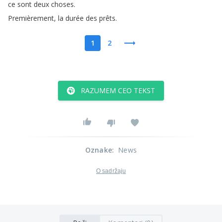
ce
sont
deux
choses
.
Premièrement
,
la
durée
des
prêts
.
1
2
RAZUMEM CEO TEKST
Oznake
:
News
O sadržaju