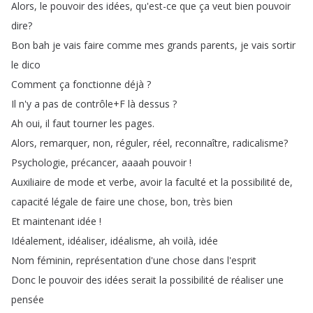
Alors
,
le
pouvoir
des
idées
,
qu'est-ce
que
ça
veut
bien
pouvoir
dire
?
Bon
bah
je
vais
faire
comme
mes
grands
parents
,
je
vais
sortir
le
dico
Comment
ça
fonctionne
déjà
?
Il
n'y
a
pas
de
contrôle
+
F
là
dessus
?
Ah
oui
,
il
faut
tourner
les
pages
.
Alors
,
remarquer
,
non
,
réguler
,
réel
,
reconnaître
,
radicalisme
?
Psychologie
,
précancer
,
aaaah
pouvoir
!
Auxiliaire
de
mode
et
verbe
,
avoir
la
faculté
et
la
possibilité
de
,
capacité
légale
de
faire
une
chose
,
bon
,
très
bien
Et
maintenant
idée
!
Idéalement
,
idéaliser
,
idéalisme
,
ah
voilà
,
idée
Nom
féminin
,
représentation
d'une
chose
dans
l'esprit
Donc
le
pouvoir
des
idées
serait
la
possibilité
de
réaliser
une
pensée