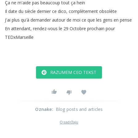
Ça
ne
m'aide
pas
beaucoup
tout
ça
hein
Il
date
du
siècle
dernier
ce
dico
,
complètement
obsolète
J'ai
plus
qu'à
demander
autour
de
moi
ce
que
les
gens
en
pense
En
attendant
,
rendez-vous
le
29
Octobre
prochain
pour
TEDxMarseille
RAZUMEM CEO TEKST
Oznake
:
Blog posts and articles
O sadržaju