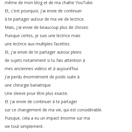
même
de
mon
blog
et
de
ma
chaîne
YouTube
.
Et
,
c'est
pourquoi
,
j'ai
envie
de
continuer
à
te
partager
autour
de
ma
vie
de
lectrice
.
Mais
,
j'ai
envie
de
beaucoup
plus
de
choses
.
Puisque
certes
,
je
suis
une
lectrice
mais
une
lectrice
aux
multiples
facettes
.
Et
,
j'ai
envie
de
te
partager
autour
pleins
de
sujets
notamment
si
tu
fais
attention
à
mes
anciennes
vidéos
et
à
aujourd'hui
.
J'ai
perdu
énormément
de
poids
suite
à
une
chirurgie
bariatrique
.
Une
sleeve
pour
être
plus
exacte
.
Et
j'ai
envie
de
continuer
à
te
partager
sur
ce
changement
de
ma
vie
,
qui
est
considérable
.
Puisque
,
cela
a
eu
un
impact
énorme
sur
ma
vie
tout
simplement
.