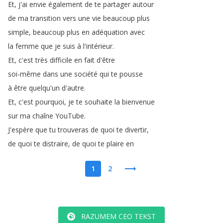
Et
,
j'ai
envie
également
de
te
partager
autour
de
ma
transition
vers
une
vie
beaucoup
plus
simple
,
beaucoup
plus
en
adéquation
avec
la
femme
que
je
suis
à
l'intérieur
.
Et
,
c'est
très
difficile
en
fait
d'être
soi-même
dans
une
société
qui
te
pousse
à
être
quelqu'un
d'autre
.
Et
,
c'est
pourquoi
,
je
te
souhaite
la
bienvenue
sur
ma
chaîne
YouTube
.
J'espère
que
tu
trouveras
de
quoi
te
divertir
,
de
quoi
te
distraire
,
de
quoi
te
plaire
en
1
2
RAZUMEM CEO TEKST