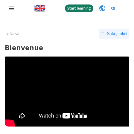
SR
Start learning
Nazad
Sakrij tekst
Bienvenue