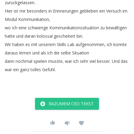
zurückgelassen
.
Hier
ist
mir
besonders
in
Erinnerungen
geblieben
ein
Versuch
im
Modul
Kommunikation
,
wo
ich
eine
schwierige
Kommunikationssituation
zu
bewältigen
hatte
und
daran
kolossal
gescheitert
bin
.
Wir
haben
es
mit
unserem
Skills
Lab
aufgenommen
,
ich
konnte
daraus
lernen
und
als
ich
die
selbe
Situation
dann
nochmal
spielen
musste
,
war
ich
sehr
viel
besser
.
Und
das
war
ein
ganz
tolles
Gefühl
.
RAZUMEM CEO TEKST