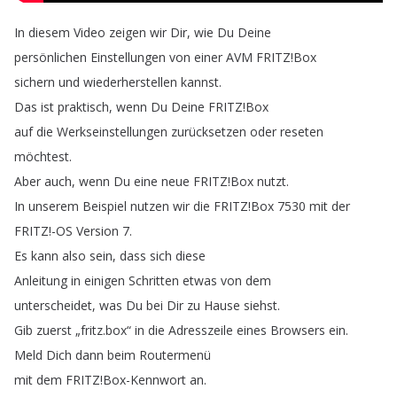
In
diesem
Video
zeigen
wir
Dir
,
wie
Du
Deine
persönlichen
Einstellungen
von
einer
AVM
FRITZ
!
Box
sichern
und
wiederherstellen
kannst
.
Das
ist
praktisch
,
wenn
Du
Deine
FRITZ
!
Box
auf
die
Werkseinstellungen
zurücksetzen
oder
reseten
möchtest
.
Aber
auch
,
wenn
Du
eine
neue
FRITZ
!
Box
nutzt
.
In
unserem
Beispiel
nutzen
wir
die
FRITZ
!
Box
7530
mit
der
FRITZ
!
-OS
Version
7.
Es
kann
also
sein
,
dass
sich
diese
Anleitung
in
einigen
Schritten
etwas
von
dem
unterscheidet
,
was
Du
bei
Dir
zu
Hause
siehst
.
Gib
zuerst
„
fritz
.
box
“
in
die
Adresszeile
eines
Browsers
ein
.
Meld
Dich
dann
beim
Routermenü
mit
dem
FRITZ
!
Box-Kennwort
an
.