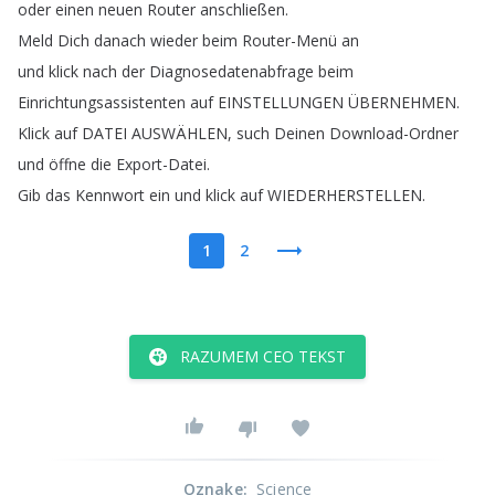
oder
einen
neuen
Router
anschließen
.
Meld
Dich
danach
wieder
beim
Router-Menü
an
und
klick
nach
der
Diagnosedatenabfrage
beim
Einrichtungsassistenten
auf
EINSTELLUNGEN
ÜBERNEHMEN
.
Klick
auf
DATEI
AUSWÄHLEN
,
such
Deinen
Download-Ordner
und
öffne
die
Export-Datei
.
Gib
das
Kennwort
ein
und
klick
auf
WIEDERHERSTELLEN
.
1
2
RAZUMEM CEO TEKST
Oznake
:
Science