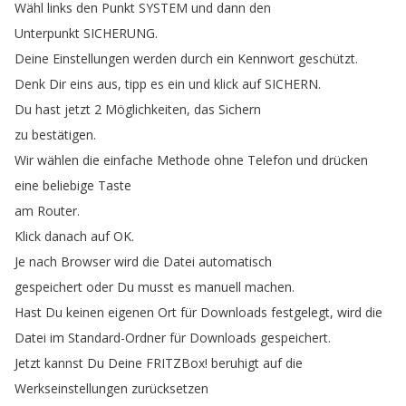
Wähl
links
den
Punkt
SYSTEM
und
dann
den
Unterpunkt
SICHERUNG
.
Deine
Einstellungen
werden
durch
ein
Kennwort
geschützt
.
Denk
Dir
eins
aus
,
tipp
es
ein
und
klick
auf
SICHERN
.
Du
hast
jetzt
2
Möglichkeiten
,
das
Sichern
zu
bestätigen
.
Wir
wählen
die
einfache
Methode
ohne
Telefon
und
drücken
eine
beliebige
Taste
am
Router
.
Klick
danach
auf
OK
.
Je
nach
Browser
wird
die
Datei
automatisch
gespeichert
oder
Du
musst
es
manuell
machen
.
Hast
Du
keinen
eigenen
Ort
für
Downloads
festgelegt
,
wird
die
Datei
im
Standard-Ordner
für
Downloads
gespeichert
.
Jetzt
kannst
Du
Deine
FRITZBox
!
beruhigt
auf
die
Werkseinstellungen
zurücksetzen