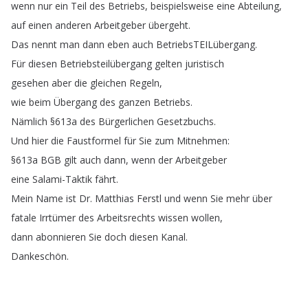
wenn
nur
ein
Teil
des
Betriebs
,
beispielsweise
eine
Abteilung
,
auf
einen
anderen
Arbeitgeber
übergeht
.
Das
nennt
man
dann
eben
auch
BetriebsTEILübergang
.
Für
diesen
Betriebsteilübergang
gelten
juristisch
gesehen
aber
die
gleichen
Regeln
,
wie
beim
Übergang
des
ganzen
Betriebs
.
Nämlich
§613a
des
Bürgerlichen
Gesetzbuchs
.
Und
hier
die
Faustformel
für
Sie
zum
Mitnehmen
:
§613a
BGB
gilt
auch
dann
,
wenn
der
Arbeitgeber
eine
Salami-Taktik
fährt
.
Mein
Name
ist
Dr
.
Matthias
Ferstl
und
wenn
Sie
mehr
über
fatale
Irrtümer
des
Arbeitsrechts
wissen
wollen
,
dann
abonnieren
Sie
doch
diesen
Kanal
.
Dankeschön
.