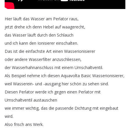
Hier
läuft
das
Wasser
am
Perlator
raus
,
jetzt
drehe
ich
denn
Hebel
auf
waagerecht
,
das
Wasser
läuft
durch
den
Schlauch
und
ich
kann
den
Ionisierer
einschalten
.
Das
ist
die
einfachste
Art
einen
Wasserionisierer
oder
andere
Wasserfilter
anzuschliessen
,
der
Wasserhahnanschluss
mit
einem
Umschaltventil
.
Als
Beispiel
nehme
ich
diesen
Aquavolta
Basic
Wasserionisierer
,
weil
Wasserein-
und
-ausgang
hier
schön
zu
sehen
sind
.
Diesen
Perlator
werde
ich
gegen
einen
Perlator
mit
Umschaltventil
austauschen
wie
immer
wichtig
,
das
die
passende
Dichtung
mit
eingebaut
wird
.
Also
frisch
ans
Werk
.