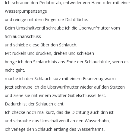
Ich
schraube
den
Perlator
ab
,
entweder
von
Hand
oder
mit
einer
Wasserpumpenzange
und
reinige
mit
dem
Finger
die
Dichtfläche
.
Beim
Umschaltventil
schraube
ich
die
Überwurfmutter
vom
Schlauchanschluss
und
schiebe
diese
über
den
Schlauch
.
Mit
ruckeln
und
drücken
,
drehen
und
schieben
bringe
ich
den
Schlauch
bis
ans
Ende
der
Schlauchtülle
,
wenn
es
nicht
geht
,
mache
ich
den
Schlauch
kurz
mit
einem
Feuerzeug
warm
.
Jetzt
schraube
ich
die
Überwurfmutter
wieder
auf
den
Stutzen
und
ziehe
sie
mit
einem
zwölfer
Gabelschlüssel
fest
.
Dadurch
ist
der
Schlauch
dicht
.
Ich
checke
noch
mal
kurz
,
das
die
Dichtung
auch
drin
ist
und
schraube
das
Umschaltventil
an
den
Wasserhahn
,
ich
verlege
den
Schlauch
entlang
des
Wasserhahns
,