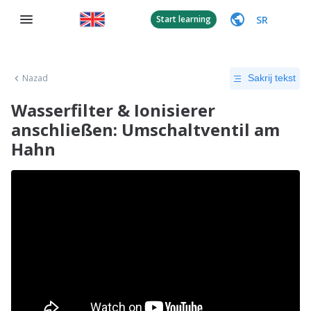
SR
Start learning
Nazad
Sakrij tekst
Wasserfilter & Ionisierer
anschließen: Umschaltventil am
Hahn