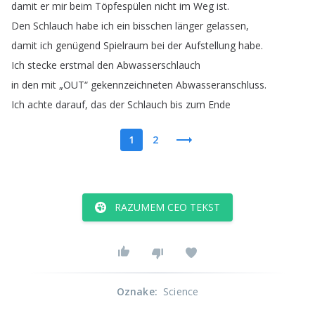
damit
er
mir
beim
Töpfespülen
nicht
im
Weg
ist
.
Den
Schlauch
habe
ich
ein
bisschen
länger
gelassen
,
damit
ich
genügend
Spielraum
bei
der
Aufstellung
habe
.
Ich
stecke
erstmal
den
Abwasserschlauch
in
den
mit
„
OUT
“
gekennzeichneten
Abwasseranschluss
.
Ich
achte
darauf
,
das
der
Schlauch
bis
zum
Ende
1
2
RAZUMEM CEO TEKST
Oznake
:
Science