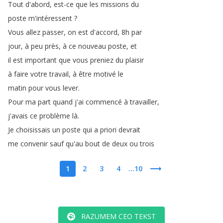
Tout
d'abord
,
est-ce
que
les
missions
du
poste
m'intéressent
?
Vous
allez
passer
,
on
est
d'accord
, 8h
par
jour
,
à
peu
près
,
à
ce
nouveau
poste
,
et
il
est
important
que
vous
preniez
du
plaisir
à
faire
votre
travail
,
à
être
motivé
le
matin
pour
vous
lever
.
Pour
ma
part
quand
j'ai
commencé
à
travailler
,
j'avais
ce
problème
là
.
Je
choisissais
un
poste
qui
a
priori
devrait
me
convenir
sauf
qu'au
bout
de
deux
ou
trois
1
2
3
4
...10
RAZUMEM CEO TEKST