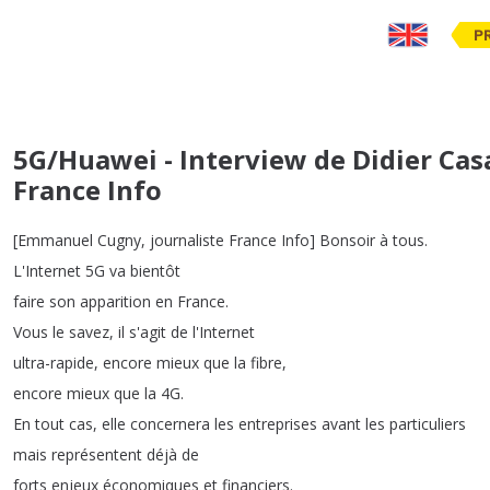
P
5G/Huawei - Interview de Didier Cas
France Info
[
Emmanuel
Cugny
,
journaliste
France
Info
]
Bonsoir
à
tous
.
L'Internet
5G
va
bientôt
faire
son
apparition
en
France
.
Vous
le
savez
,
il
s'agit
de
l'Internet
ultra-rapide
,
encore
mieux
que
la
fibre
,
encore
mieux
que
la
4G
.
En
tout
cas
,
elle
concernera
les
entreprises
avant
les
particuliers
mais
représentent
déjà
de
forts
enjeux
économiques
et
financiers
.