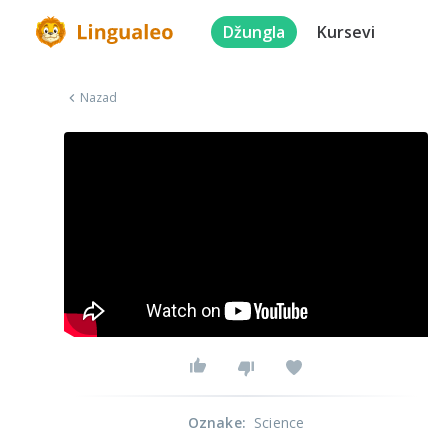
Džungla
Kursevi
Nazad
Oznake
:
Science