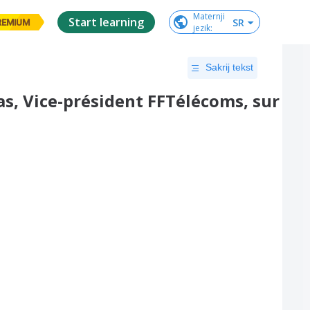
Maternji

Start learning
SR
REMIUM
jezik
:
Sakrij tekst
as, Vice-président FFTélécoms, sur