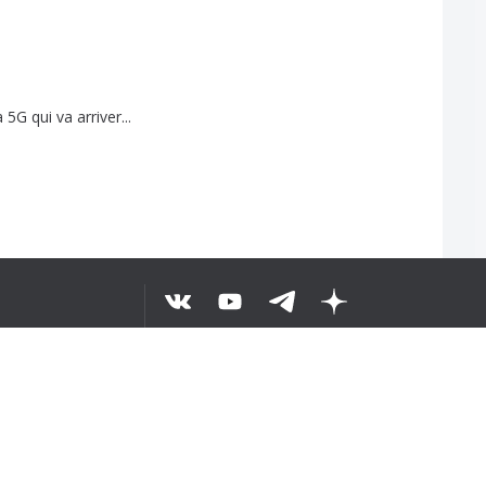
a
5G
qui
va
arriver
...
...6
O TEKST
©
2026