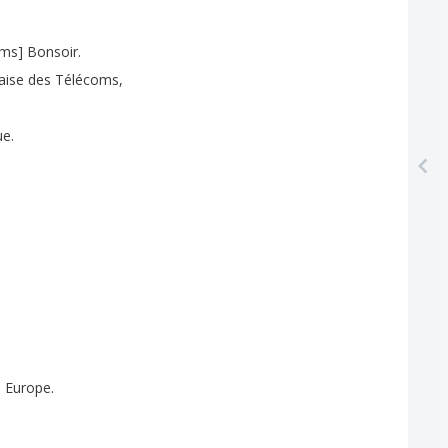
oms
]
Bonsoir
.
aise
des
Télécoms
,
ue
.
n
Europe
.