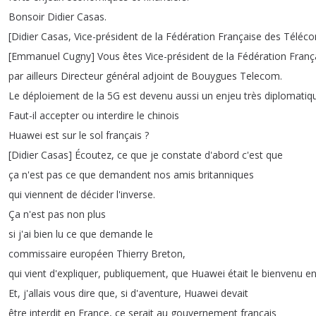
Bonsoir
Didier
Casas
.
[
Didier
Casas
,
Vice-président
de
la
Fédération
Française
des
Téléc
[
Emmanuel
Cugny
]
Vous
êtes
Vice-président
de
la
Fédération
Franç
par
ailleurs
Directeur
général
adjoint
de
Bouygues
Telecom
.
Le
déploiement
de
la
5G
est
devenu
aussi
un
enjeu
très
diplomatiq
Faut-il
accepter
ou
interdire
le
chinois
Huawei
est
sur
le
sol
français
?
[
Didier
Casas
]
Écoutez
,
ce
que
je
constate
d'abord
c'est
que
ça
n'est
pas
ce
que
demandent
nos
amis
britanniques
qui
viennent
de
décider
l'inverse
.
Ça
n'est
pas
non
plus
si
j'ai
bien
lu
ce
que
demande
le
commissaire
européen
Thierry
Breton
,
qui
vient
d'expliquer
,
publiquement
,
que
Huawei
était
le
bienvenu
e
Et
,
j'allais
vous
dire
que
,
si
d'aventure
,
Huawei
devait
être
interdit
en
France
,
ce
serait
au
gouvernement
français