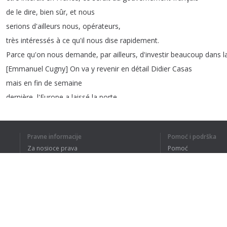
de
le
dire
,
bien
sûr
,
et
nous
serions
d'ailleurs
nous
,
opérateurs
,
très
intéressés
à
ce
qu'il
nous
dise
rapidement
.
Parce
qu'on
nous
demande
,
par
ailleurs
,
d'investir
beaucoup
dans
l
[
Emmanuel
Cugny
]
On
va
y
revenir
en
détail
Didier
Casas
mais
en
fin
de
semaine
dernière
,
l'Europe
a
laissé
la
porte
ouverte
au
chinois
Huawei
Pravne informacije
Pomoć i podrška
Za nosioce prava
Pomoć
Politika privatnosti
Najčešća pitanja
1
2
3
4
5
Terms of Use
RAZUMEM CE
Dodatak za pregledač