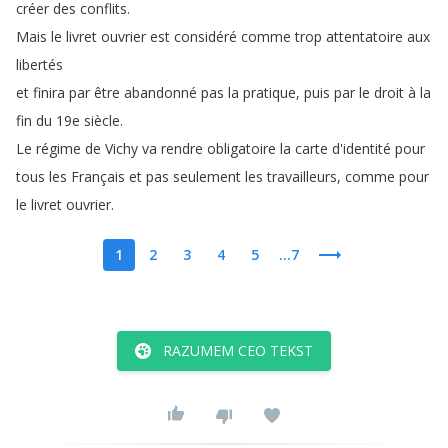
créer
des
conflits
.
Mais
le
livret
ouvrier
est
considéré
comme
trop
attentatoire
aux
libertés
et
finira
par
être
abandonné
pas
la
pratique
,
puis
par
le
droit
à
la
fin
du
19e
siècle
.
Le
régime
de
Vichy
va
rendre
obligatoire
la
carte
d'identité
pour
tous
les
Français
et
pas
seulement
les
travailleurs
,
comme
pour
le
livret
ouvrier
.
1
2
3
4
5
...7
RAZUMEM CEO TEKST