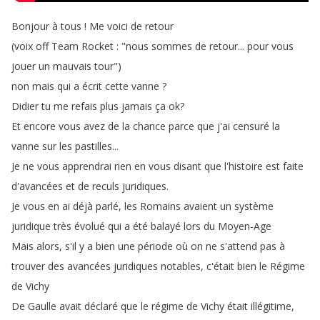
Bonjour
à
tous
!
Me
voici
de
retour
(
voix
off
Team
Rocket
: "
nous
sommes
de
retour
...
pour
vous
jouer
un
mauvais
tour
")
non
mais
qui
a
écrit
cette
vanne
?
Didier
tu
me
refais
plus
jamais
ça
ok
?
Et
encore
vous
avez
de
la
chance
parce
que
j'ai
censuré
la
vanne
sur
les
pastilles
...
Je
ne
vous
apprendrai
rien
en
vous
disant
que
l'histoire
est
faite
d'avancées
et
de
reculs
juridiques
.
Je
vous
en
ai
déjà
parlé
,
les
Romains
avaient
un
système
juridique
très
évolué
qui
a
été
balayé
lors
du
Moyen-Age
Mais
alors
,
s'il
y
a
bien
une
période
où
on
ne
s'attend
pas
à
trouver
des
avancées
juridiques
notables
,
c'était
bien
le
Régime
de
Vichy
De
Gaulle
avait
déclaré
que
le
régime
de
Vichy
était
illégitime
,