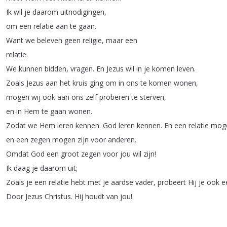
Ik
wil
je
daarom
uitnodigingen
,
om
een
relatie
aan
te
gaan
.
Want
we
beleven
geen
religie
,
maar
een
relatie
.
We
kunnen
bidden
,
vragen
.
En
Jezus
wil
in
je
komen
leven
.
Zoals
Jezus
aan
het
kruis
ging
om
in
ons
te
komen
wonen
,
mogen
wij
ook
aan
ons
zelf
proberen
te
sterven
,
en
in
Hem
te
gaan
wonen
.
Zodat
we
Hem
leren
kennen
.
God
leren
kennen
.
En
een
relatie
mog
en
een
zegen
mogen
zijn
voor
anderen
.
Omdat
God
een
groot
zegen
voor
jou
wil
zijn
!
Ik
daag
je
daarom
uit
;
Zoals
je
een
relatie
hebt
met
je
aardse
vader
,
probeert
Hij
je
ook
e
Door
Jezus
Christus
.
Hij
houdt
van
jou
!