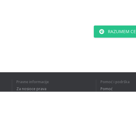
RAZUMEM CE
Pravne informacije
Pomoć i podrška
Za nosioce prava
Pomoć
Politika privatnosti
Najčešća pitanja
Terms of Use
Dodatak za pregledač