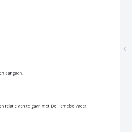
en
aangaan
,
en
relatie
aan
te
gaan
met
De
Hemelse
Vader
.