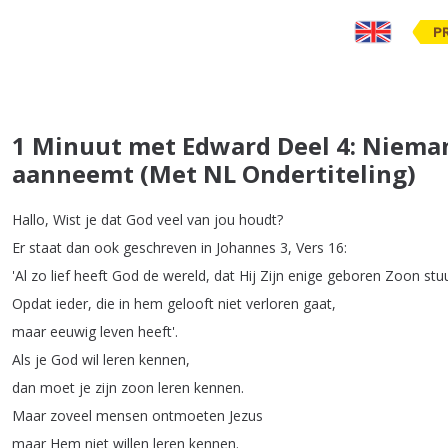
P
1 Minuut met Edward Deel 4: Nieman
aanneemt (Met NL Ondertiteling)
Hallo
,
Wist
je
dat
God
veel
van
jou
houdt
?
Er
staat
dan
ook
geschreven
in
Johannes
3,
Vers
16:
'Al
zo
lief
heeft
God
de
wereld
,
dat
Hij
Zijn
enige
geboren
Zoon
stu
Opdat
ieder
,
die
in
hem
gelooft
niet
verloren
gaat
,
maar
eeuwig
leven
heeft'.
Als
je
God
wil
leren
kennen
,
dan
moet
je
zijn
zoon
leren
kennen
.
Maar
zoveel
mensen
ontmoeten
Jezus
maar
Hem
niet
willen
leren
kennen
.