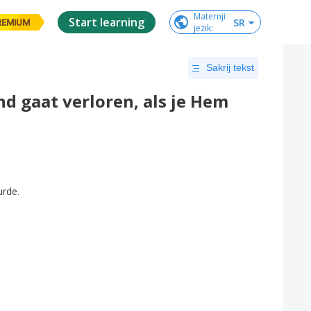
Maternji

Start learning
SR
REMIUM
jezik
:
Sakrij tekst
d gaat verloren, als je Hem
urde
.