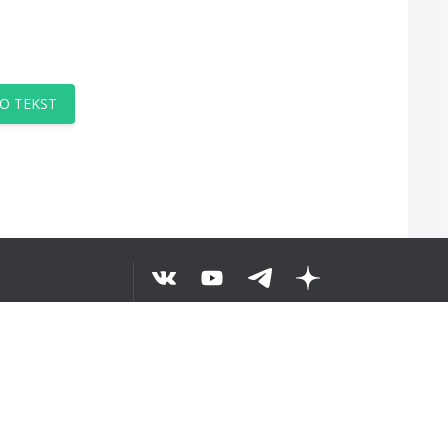
O TEKST
©
2026