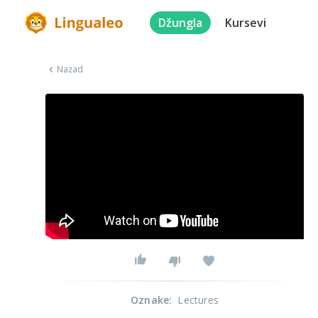
Džungla
Kursevi
Nazad
Oznake
:
Lectures