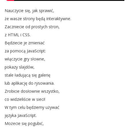
Nauczycie
się
,
jak
sprawić
,
że
wasze
strony
będą
interaktywne
.
Zaczniecie
od
prostych
stron
,
z
HTML
i
CSS
.
Będziecie
je
zmieniać
za
pomocą
JavaScript
:
włączycie
gry
słowne
,
pokazy
slajdów
,
stale
ładującą
się
galerię
lub
aplikację
do
rysowania
.
Zrobicie
dosłownie
wszystko
,
co
widzieliście
w
sieci
!
W
tym
celu
będziemy
używać
języka
JavaScript
.
Możecie
się
pogubić
,