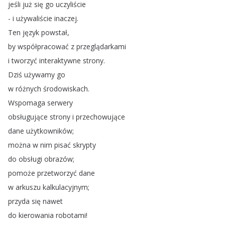
jeśli
już
się
go
uczyliście
-
i
używaliście
inaczej
.
Ten
język
powstał
,
by
współpracować
z
przeglądarkami
i
tworzyć
interaktywne
strony
.
Dziś
używamy
go
w
różnych
środowiskach
.
Wspomaga
serwery
obsługujące
strony
i
przechowujące
dane
użytkowników
;
można
w
nim
pisać
skrypty
do
obsługi
obrazów
;
pomoże
przetworzyć
dane
w
arkuszu
kalkulacyjnym
;
przyda
się
nawet
do
kierowania
robotami
!