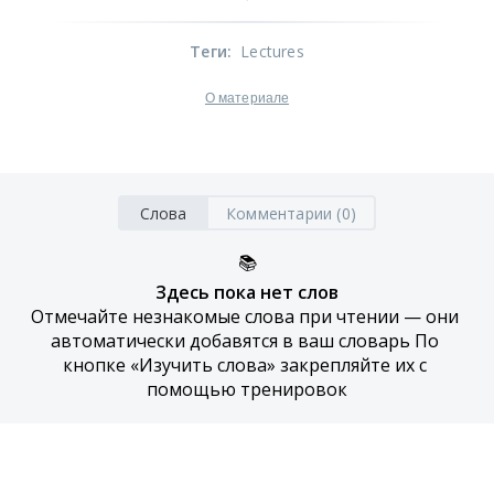
Теги
:
Lectures
О материале
Слова
Комментарии (0)
📚
Здесь пока нет слов
Отмечайте незнакомые слова при чтении — они 
автоматически добавятся в ваш словарь По 
кнопке «Изучить слова» закрепляйте их с 
помощью тренировок