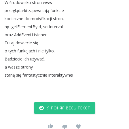
W
środowisku
stron
www
przeglądarki
zapewniają
funkcje
konieczne
do
modyfikacji
stron
,
np
.
getElementById
,
setInterval
oraz
AddEventListener
.
Tutaj
dowiecie
się
o
tych
funkcjach
i
nie
tylko
.
Będziecie
ich
używać
,
a
wasze
strony
staną
się
fantastycznie
interaktywne
!
Я ПОНЯЛ ВЕСЬ ТЕКСТ