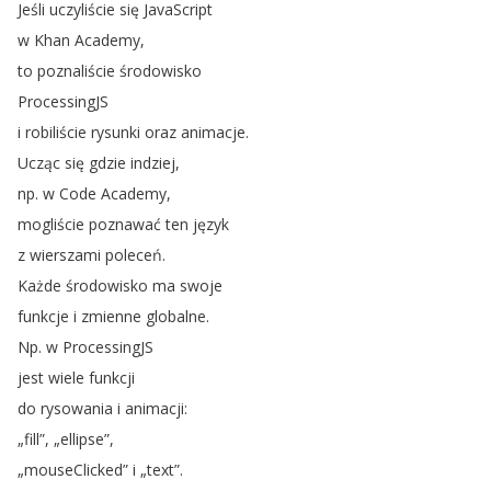
Jeśli
uczyliście
się
JavaScript
w
Khan
Academy
,
to
poznaliście
środowisko
ProcessingJS
i
robiliście
rysunki
oraz
animacje
.
Ucząc
się
gdzie
indziej
,
np
.
w
Code
Academy
,
mogliście
poznawać
ten
język
z
wierszami
poleceń
.
Każde
środowisko
ma
swoje
funkcje
i
zmienne
globalne
.
Np
.
w
ProcessingJS
jest
wiele
funkcji
do
rysowania
i
animacji
:
„
fill
”, „
ellipse
”,
„
mouseClicked
”
i
„
text
”.