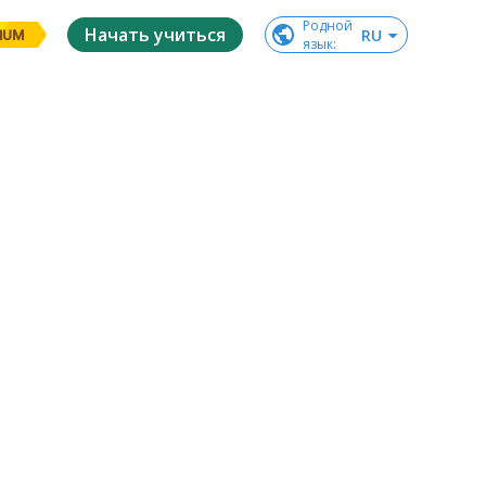
Родной

Начать учиться
RU
IUM
язык
: