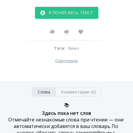
Я ПОНЯЛ ВЕСЬ ТЕКСТ
Теги
:
News
О материале
Слова
Комментарии (0)
📚
Здесь пока нет слов
Отмечайте незнакомые слова при чтении — они 
автоматически добавятся в ваш словарь По 
кнопке «Изучить слова» закрепляйте их с 