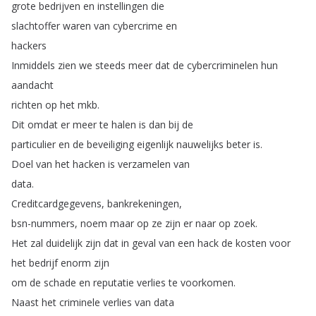
grote
bedrijven
en
instellingen
die
slachtoffer
waren
van
cybercrime
en
hackers
Inmiddels
zien
we
steeds
meer
dat
de
cybercriminelen
hun
aandacht
richten
op
het
mkb
.
Dit
omdat
er
meer
te
halen
is
dan
bij
de
particulier
en
de
beveiliging
eigenlijk
nauwelijks
beter
is
.
Doel
van
het
hacken
is
verzamelen
van
data
.
Creditcardgegevens
,
bankrekeningen
,
bsn-nummers
,
noem
maar
op
ze
zijn
er
naar
op
zoek
.
Het
zal
duidelijk
zijn
dat
in
geval
van
een
hack
de
kosten
voor
het
bedrijf
enorm
zijn
om
de
schade
en
reputatie
verlies
te
voorkomen
.
Naast
het
criminele
verlies
van
data