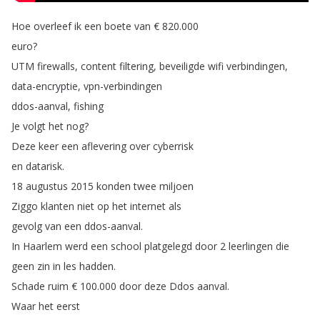
Hoe
overleef
ik
een
boete
van
€
820.000
euro
?
UTM
firewalls
,
content
filtering
,
beveiligde
wifi
verbindingen
,
data-encryptie
,
vpn-verbindingen
ddos-aanval
,
fishing
Je
volgt
het
nog
?
Deze
keer
een
aflevering
over
cyberrisk
en
datarisk
.
18
augustus
2015
konden
twee
miljoen
Ziggo
klanten
niet
op
het
internet
als
gevolg
van
een
ddos-aanval
.
In
Haarlem
werd
een
school
platgelegd
door
2
leerlingen
die
geen
zin
in
les
hadden
.
Schade
ruim
€
100.000
door
deze
Ddos
aanval
.
Waar
het
eerst