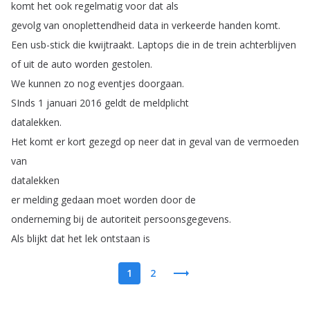
komt
het
ook
regelmatig
voor
dat
als
gevolg
van
onoplettendheid
data
in
verkeerde
handen
komt
.
Een
usb-stick
die
kwijtraakt
.
Laptops
die
in
de
trein
achterblijven
of
uit
de
auto
worden
gestolen
.
We
kunnen
zo
nog
eventjes
doorgaan
.
SInds
1
januari
2016
geldt
de
meldplicht
datalekken
.
Het
komt
er
kort
gezegd
op
neer
dat
in
geval
van
de
vermoeden
van
datalekken
er
melding
gedaan
moet
worden
door
de
onderneming
bij
de
autoriteit
persoonsgegevens
.
Als
blijkt
dat
het
lek
ontstaan
is
1
2