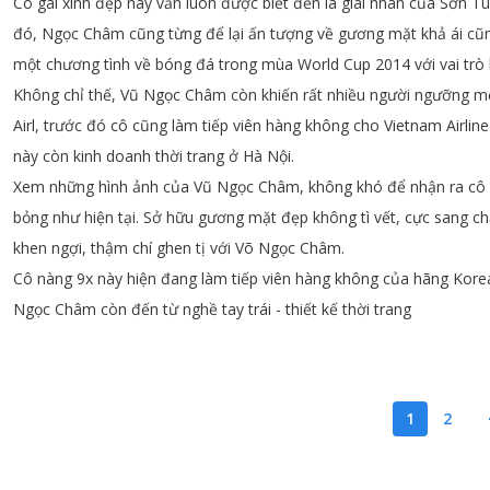
Cô
gái
xinh
đẹp
này
vẫn
luôn
được
biết
đến
là
giai
nhân
của
Sơn
Tù
đó
,
Ngọc
Châm
cũng
từng
để
lại
ấn
tượng
về
gương
mặt
khả
ái
cũ
một
chương
tình
về
bóng
đá
trong
mùa
World
Cup
2014
với
vai
trò
Không
chỉ
thế
,
Vũ
Ngọc
Châm
còn
khiến
rất
nhiều
người
ngưỡng
m
Airl
,
trước
đó
cô
cũng
làm
tiếp
viên
hàng
không
cho
Vietnam
Airline
này
còn
kinh
doanh
thời
trang
ở
Hà
Nội
.
Xem
những
hình
ảnh
của
Vũ
Ngọc
Châm
,
không
khó
để
nhận
ra
cô
bỏng
như
hiện
tại
.
Sở
hữu
gương
mặt
đẹp
không
tì
vết
,
cực
sang
ch
khen
ngợi
,
thậm
chí
ghen
tị
với
Võ
Ngọc
Châm
.
Cô
nàng
9x
này
hiện
đang
làm
tiếp
viên
hàng
không
của
hãng
Kore
Ngọc
Châm
còn
đến
từ
nghề
tay
trái
-
thiết
kế
thời
trang
1
2