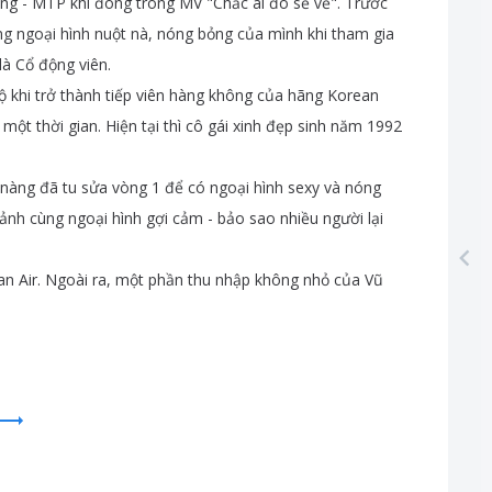
ng
-
MTP
khi
đóng
trong
MV
"
Chắc
ai
đó
sẽ
về
".
Trước
ng
ngoại
hình
nuột
nà
,
nóng
bỏng
của
mình
khi
tham
gia
là
Cổ
động
viên
.
ộ
khi
trở
thành
tiếp
viên
hàng
không
của
hãng
Korean
một
thời
gian
.
Hiện
tại
thì
cô
gái
xinh
đẹp
sinh
năm
1992
nàng
đã
tu
sửa
vòng
1
để
có
ngoại
hình
sexy
và
nóng
ảnh
cùng
ngoại
hình
gợi
cảm
-
bảo
sao
nhiều
người
lại
an
Air
.
Ngoài
ra
,
một
phần
thu
nhập
không
nhỏ
của
Vũ