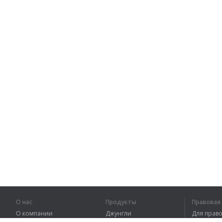
О нас
Продукты
Правова
О компании
Джунгли
Для пра