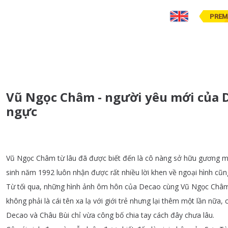
PREM
Vũ Ngọc Châm - người yêu mới của D
ngực
Vũ
Ngọc
Châm
từ
lâu
đã
được
biết
đến
là
cô
nàng
sở
hữu
gương
m
sinh
năm
1992
luôn
nhận
được
rất
nhiều
lời
khen
về
ngoại
hình
cũn
Từ
tối
qua
,
những
hình
ảnh
ôm
hôn
của
Decao
cùng
Vũ
Ngọc
Châ
không
phải
là
cái
tên
xa
lạ
với
giới
trẻ
nhưng
lại
thêm
một
lần
nữa
,
Decao
và
Châu
Bùi
chỉ
vừa
công
bố
chia
tay
cách
đây
chưa
lâu
.