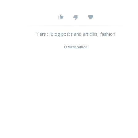
Теги
:
Blog posts and articles
, fashion
О материале