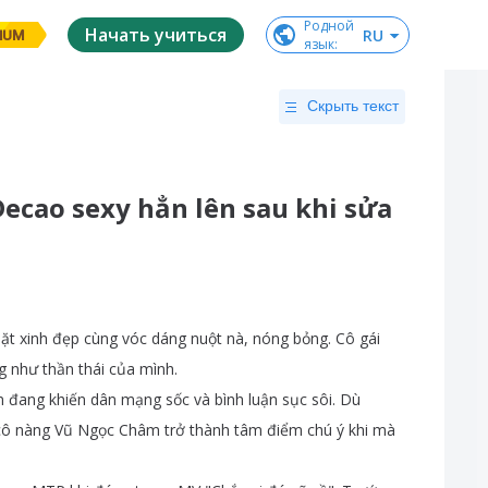
Родной

Начать учиться
RU
IUM
язык
:
Скрыть текст
ecao sexy hẳn lên sau khi sửa
ặt
xinh
đẹp
cùng
vóc
dáng
nuột
nà
,
nóng
bỏng
.
Cô
gái
g
như
thần
thái
của
mình
.
m
đang
khiến
dân
mạng
sốc
và
bình
luận
sục
sôi
.
Dù
cô
nàng
Vũ
Ngọc
Châm
trở
thành
tâm
điểm
chú
ý
khi
mà