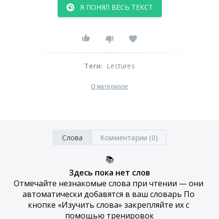
Я ПОНЯЛ ВЕСЬ ТЕКСТ
Теги
:
Lectures
О материале
Слова
Комментарии (0)
📚
Здесь пока нет слов
Отмечайте незнакомые слова при чтении — они 
автоматически добавятся в ваш словарь По 
кнопке «Изучить слова» закрепляйте их с 
помощью тренировок