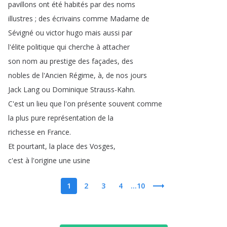
pavillons
ont
été
habités
par
des
noms
illustres
;
des
écrivains
comme
Madame
de
Sévigné
ou
victor
hugo
mais
aussi
par
l'élite
politique
qui
cherche
à
attacher
son
nom
au
prestige
des
façades
,
des
nobles
de
l'Ancien
Régime
,
à
,
de
nos
jours
Jack
Lang
ou
Dominique
Strauss-Kahn
.
C'est
un
lieu
que
l'on
présente
souvent
comme
la
plus
pure
représentation
de
la
richesse
en
France
.
Et
pourtant
,
la
place
des
Vosges
,
c'est
à
l'origine
une
usine
1
2
3
4
...10