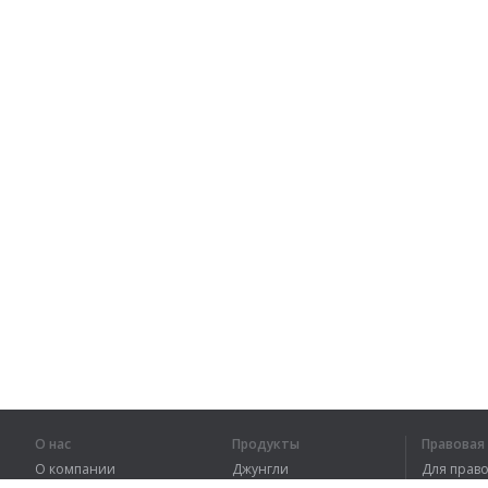
О нас
Продукты
Правова
О компании
Джунгли
Для пра