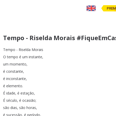
PREM
Tempo - Riselda Morais #FiqueEmCa
Tempo
-
Riselda
Morais
O
tempo
é
um
instante
,
um
momento
,
é
constante
,
é
inconstante
,
é
elemento
.
É
idade
,
é
estação
,
É
século
,
é
ocasião
;
são
dias
,
são
horas
,
é
sucessão
,
é
período
,