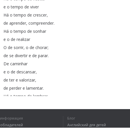
e
o
tempo
de
viver
Há
o
tempo
de
crescer
,
de
aprender
,
compreender
.
Há
o
tempo
de
sonhar
e
o
de
realizar
O
de
sorrir
,
o
de
chorar
;
de
se
divertir
e
de
parar
.
De
caminhar
e
o
de
descansar
,
de
ter
e
valorizar
,
de
perder
e
lamentar
.
Há
o
tempo
de
lembrar
e
também
de
esquecer
O
de
a
saudade
aumentar
,
я информация
Блог
o
de
querer
reviver
.
вообладателей
Английский для детей
O
tempo
em
que
se
vai