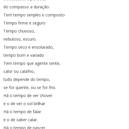
do
compasso
a
duração
.
Tem
tempo
simples
e
composto
Tempo
firme
e
seguro
Tempo
chuvoso
,
nebuloso
,
escuro
.
Tempo
seco
e
ensolarado
,
tempo
bom
e
variado
Tem
tempo
que
agente
sente
,
calor
ou
calafrio
,
tudo
depende
do
tempo
,
se
for
quente
,
ou
se
for
frio
.
Há
o
tempo
de
ver
chover
e
o
de
ver
o
sol
brilhar
Há
o
tempo
de
falar
e
o
de
saber
calar
.
Há
o
tempo
de
nascer