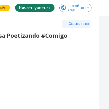
Родной

Начать учиться
RU
IUM
язык
:
Скрыть текст
sa Poetizando #Comigo