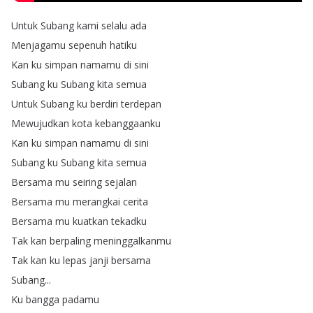
Untuk
Subang
kami
selalu
ada
Menjagamu
sepenuh
hatiku
Kan
ku
simpan
namamu
di
sini
Subang
ku
Subang
kita
semua
Untuk
Subang
ku
berdiri
terdepan
Mewujudkan
kota
kebanggaanku
Kan
ku
simpan
namamu
di
sini
Subang
ku
Subang
kita
semua
Bersama
mu
seiring
sejalan
Bersama
mu
merangkai
cerita
Bersama
mu
kuatkan
tekadku
Tak
kan
berpaling
meninggalkanmu
Tak
kan
ku
lepas
janji
bersama
Subang
...
Ku
bangga
padamu