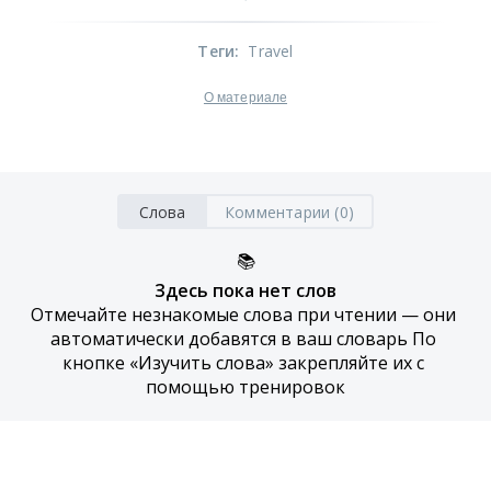
Теги
:
Travel
О материале
Слова
Комментарии (0)
📚
Здесь пока нет слов
Отмечайте незнакомые слова при чтении — они 
автоматически добавятся в ваш словарь По 
кнопке «Изучить слова» закрепляйте их с 
помощью тренировок