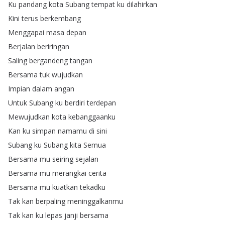
Ku
pandang
kota
Subang
tempat
ku
dilahirkan
Kini
terus
berkembang
Menggapai
masa
depan
Berjalan
beriringan
Saling
bergandeng
tangan
Bersama
tuk
wujudkan
Impian
dalam
angan
Untuk
Subang
ku
berdiri
terdepan
Mewujudkan
kota
kebanggaanku
Kan
ku
simpan
namamu
di
sini
Subang
ku
Subang
kita
Semua
Bersama
mu
seiring
sejalan
Bersama
mu
merangkai
cerita
Bersama
mu
kuatkan
tekadku
Tak
kan
berpaling
meninggalkanmu
Tak
kan
ku
lepas
janji
bersama