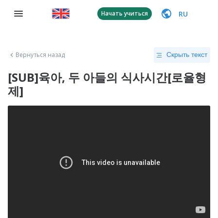
RU
Начать учиться
Вернуться назад
Скрыть текст
[SUB]육아, 두 아들의 식사시간[로율형
제]