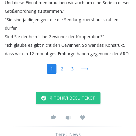
Und
diese
Einnahmen
brauchen
wir
auch
um
eine
Serie
in
dieser
Größenordnung
zu
stemmen
."
"
Sie
sind
ja
diejenigen
,
die
die
Sendung
zuerst
ausstrahlen
dürfen
.
Sind
Sie
der
heimliche
Gewinner
der
Kooperation
?"
"
Ich
glaube
es
gibt
nicht
den
Gewinner
.
So
war
das
Konstrukt
,
dass
wir
ein
12-monatiges
Embargo
haben
gegenüber
der
ARD
.
1
2
3
Я ПОНЯЛ ВЕСЬ ТЕКСТ
Теги
:
News