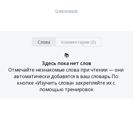
О материале
Слова
Комментарии (0)
📚
Здесь пока нет слов
Отмечайте незнакомые слова при чтении — они 
автоматически добавятся в ваш словарь По 
кнопке «Изучить слова» закрепляйте их с 
помощью тренировок