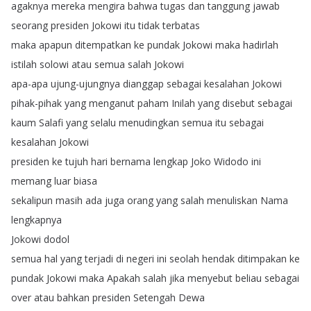
agaknya
mereka
mengira
bahwa
tugas
dan
tanggung
jawab
seorang
presiden
Jokowi
itu
tidak
terbatas
maka
apapun
ditempatkan
ke
pundak
Jokowi
maka
hadirlah
istilah
solowi
atau
semua
salah
Jokowi
apa-apa
ujung-ujungnya
dianggap
sebagai
kesalahan
Jokowi
pihak-pihak
yang
menganut
paham
Inilah
yang
disebut
sebagai
kaum
Salafi
yang
selalu
menudingkan
semua
itu
sebagai
kesalahan
Jokowi
presiden
ke
tujuh
hari
bernama
lengkap
Joko
Widodo
ini
memang
luar
biasa
sekalipun
masih
ada
juga
orang
yang
salah
menuliskan
Nama
lengkapnya
Jokowi
dodol
semua
hal
yang
terjadi
di
negeri
ini
seolah
hendak
ditimpakan
ke
pundak
Jokowi
maka
Apakah
salah
jika
menyebut
beliau
sebagai
over
atau
bahkan
presiden
Setengah
Dewa