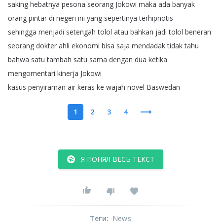
saking
hebatnya
pesona
seorang
Jokowi
maka
ada
banyak
orang
pintar
di
negeri
ini
yang
sepertinya
terhipnotis
sehingga
menjadi
setengah
tolol
atau
bahkan
jadi
tolol
beneran
seorang
dokter
ahli
ekonomi
bisa
saja
mendadak
tidak
tahu
bahwa
satu
tambah
satu
sama
dengan
dua
ketika
mengomentari
kinerja
Jokowi
kasus
penyiraman
air
keras
ke
wajah
novel
Baswedan
1
2
3
4
Я ПОНЯЛ ВЕСЬ ТЕКСТ
Теги
:
News