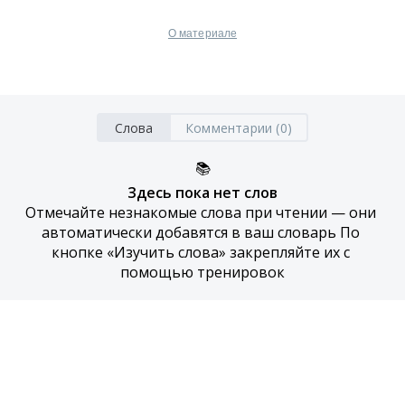
О материале
Слова
Комментарии (0)
📚
Здесь пока нет слов
Отмечайте незнакомые слова при чтении — они 
автоматически добавятся в ваш словарь По 
кнопке «Изучить слова» закрепляйте их с 
помощью тренировок