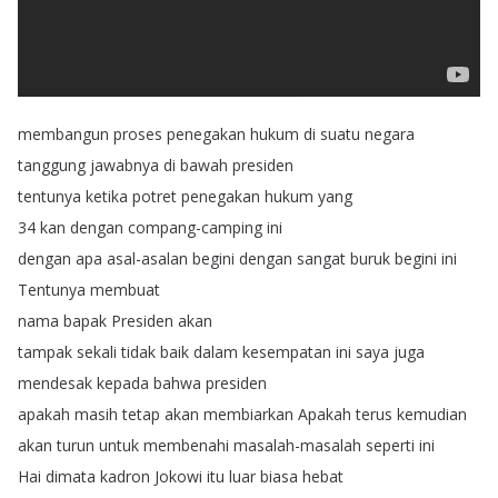
membangun
proses
penegakan
hukum
di
suatu
negara
tanggung
jawabnya
di
bawah
presiden
tentunya
ketika
potret
penegakan
hukum
yang
34
kan
dengan
compang-camping
ini
dengan
apa
asal-asalan
begini
dengan
sangat
buruk
begini
ini
Tentunya
membuat
nama
bapak
Presiden
akan
tampak
sekali
tidak
baik
dalam
kesempatan
ini
saya
juga
mendesak
kepada
bahwa
presiden
apakah
masih
tetap
akan
membiarkan
Apakah
terus
kemudian
akan
turun
untuk
membenahi
masalah-masalah
seperti
ini
Hai
dimata
kadron
Jokowi
itu
luar
biasa
hebat