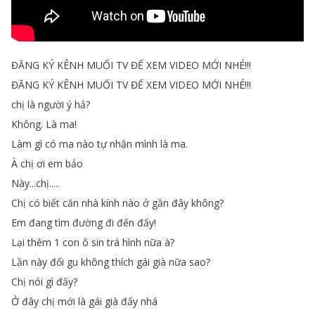
ĐĂNG
KÝ
KÊNH
MUỐI
TV
ĐẾ
XEM
VIDEO
MỚI
NHÉ
!!!
ĐĂNG
KÝ
KÊNH
MUỐI
TV
ĐẾ
XEM
VIDEO
MỚI
NHÉ
!!!
chị
là
người
ý
hả
?
Không
.
Là
ma
!
Làm
gì
có
ma
nào
tự
nhận
mình
là
ma
.
À
chị
ơi
em
bảo
Này
...
chị
.....
Chị
có
biết
căn
nhà
kính
nào
ở
gần
đây
không
?
Em
đang
tìm
đường
đi
đến
đấy
!
Lại
thêm
1
con
ô
sin
trá
hình
nữa
à
?
Lần
này
đổi
gu
không
thích
gái
già
nữa
sao
?
Chị
nói
gì
đấy
?
Ở
đây
chị
mới
là
gái
già
đấy
nhá