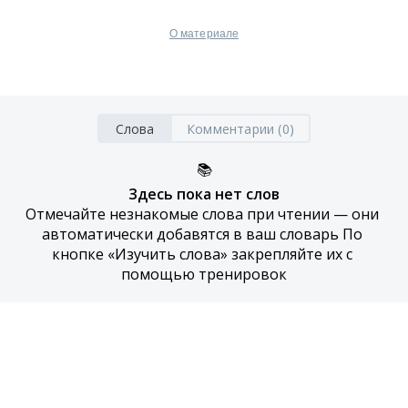
О материале
Слова
Комментарии (0)
📚
Здесь пока нет слов
Отмечайте незнакомые слова при чтении — они 
автоматически добавятся в ваш словарь По 
кнопке «Изучить слова» закрепляйте их с 
помощью тренировок