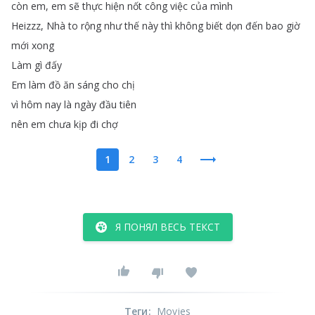
còn
em
,
em
sẽ
thực
hiện
nốt
công
việc
của
mình
Heizzz
,
Nhà
to
rộng
như
thế
này
thì
không
biết
dọn
đến
bao
giờ
mới
xong
Làm
gì
đấy
Em
làm
đồ
ăn
sáng
cho
chị
vì
hôm
nay
là
ngày
đầu
tiên
nên
em
chưa
kịp
đi
chợ
1
2
3
4
Я ПОНЯЛ ВЕСЬ ТЕКСТ
Теги
:
Movies