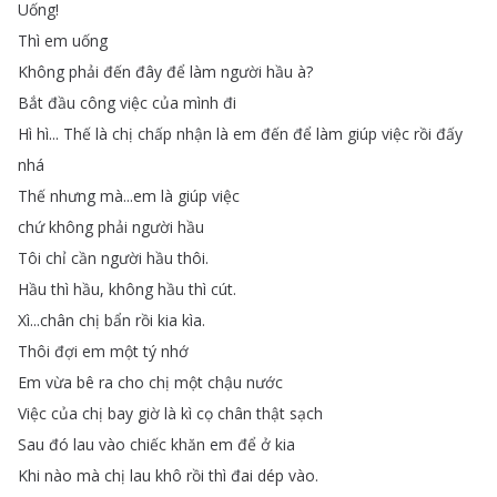
Uống
!
Thì
em
uống
Không
phải
đến
đây
để
làm
người
hầu
à
?
Bắt
đầu
công
việc
của
mình
đi
Hì
hì
...
Thế
là
chị
chấp
nhận
là
em
đến
để
làm
giúp
việc
rồi
đấy
nhá
Thế
nhưng
mà
...
em
là
giúp
việc
chứ
không
phải
người
hầu
Tôi
chỉ
cần
người
hầu
thôi
.
Hầu
thì
hầu
,
không
hầu
thì
cút
.
Xì
...
chân
chị
bẩn
rồi
kia
kìa
.
Thôi
đợi
em
một
tý
nhớ
Em
vừa
bê
ra
cho
chị
một
chậu
nước
Việc
của
chị
bay
giờ
là
kì
cọ
chân
thật
sạch
Sau
đó
lau
vào
chiếc
khăn
em
để
ở
kia
Khi
nào
mà
chị
lau
khô
rồi
thì
đai
dép
vào
.