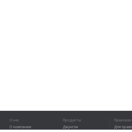
О нас
Продукты
Правова
О компании
Джунгли
Для пра