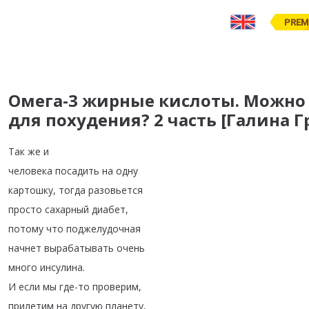
PREM
Омега-3 жирные кислоты. Можно
для похудения? 2 часть [Галина Г
Так
же
и
человека
посадить
на
одну
картошку
,
тогда
разовьется
просто
сахарный
диабет
,
потому
что
поджелудочная
начнет
вырабатывать
очень
много
инсулина
.
И
если
мы
где-то
проверим
,
прилетим
на
другую
планету
,