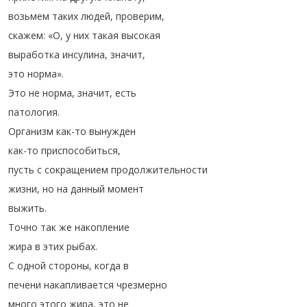
возьмем
таких
людей
,
проверим
,
скажем
:
«О
,
у
них
такая
высокая
выработка
инсулина
,
значит
,
это
норма»
.
Это
не
норма
,
значит
,
есть
патология
.
Организм
как-то
вынужден
как-то
приспособиться
,
пусть
с
сокращением
продолжительности
жизни
,
но
на
данный
момент
выжить
.
Точно
так
же
накопление
жира
в
этих
рыбах
.
С
одной
стороны
,
когда
в
печени
накапливается
чрезмерно
много
этого
жира
,
это
не