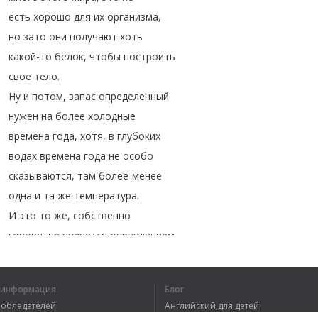
есть
хорошо
для
их
организма
,
но
зато
они
получают
хоть
какой-то
белок
,
чтобы
построить
свое
тело
.
Ну
и
потом
,
запас
определенный
нужен
на
более
холодные
времена
года
,
хотя
,
в
глубоких
водах
времена
года
не
особо
сказываются
,
там
более-менее
одна
и
та
же
температура
.
И
это
то
же
,
собственно
говоря
,
не
является
оправданием
.
Все
же
это
вынужденная
мера
организма
складывать
я информация
Блог
в
печени
жир
.
вообладателей
Английский для детей
Для
печени
это
плохо
,
это