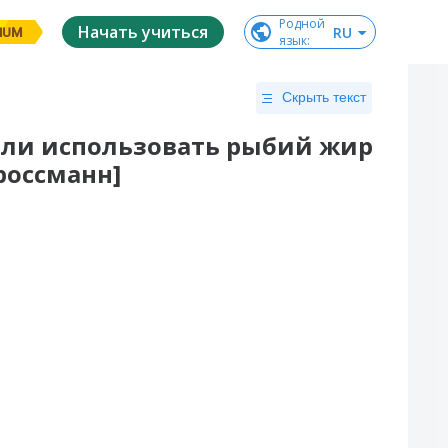
Родной

Начать учиться
RU
IUM
язык
:
Скрыть текст
 ли использовать рыбий жир
россманн]