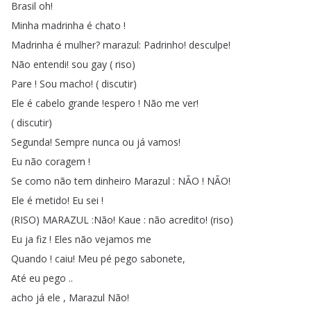
Brasil
oh
!
Minha
madrinha
é
chato
!
Madrinha
é
mulher
?
marazul
:
Padrinho
!
desculpe
!
Não
entendi
!
sou
gay
(
riso
)
Pare
!
Sou
macho
!
(
discutir
)
Ele
é
cabelo
grande
!
espero
!
Não
me
ver
!
(
discutir
)
Segunda
!
Sempre
nunca
ou
já
vamos
!
Eu
não
coragem
!
Se
como
não
tem
dinheiro
Marazul
:
NÃO
!
NÃO
!
Ele
é
metido
!
Eu
sei
!
(
RISO
)
MARAZUL
:
Não
!
Kaue
:
não
acredito
!
(
riso
)
Eu
ja
fiz
!
Eles
não
vejamos
me
Quando
!
caiu
!
Meu
pé
pego
sabonete
,
Até
eu
pego
..
acho
já
ele
,
Marazul
Não
!