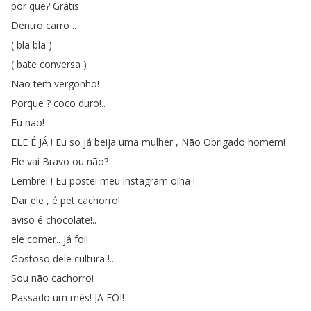
por
que
?
Grátis
Dentro
carro
..
(
bla
bla
)
(
bate
conversa
)
Não
tem
vergonho
!
Porque
?
coco
duro
!..
Eu
nao
!
ELE
É
JÁ
!
Eu
so
já
beija
uma
mulher
,
Não
Obrigado
homem
!
Ele
vai
Bravo
ou
não
?
Lembrei
!
Eu
postei
meu
instagram
olha
!
Dar
ele
,
é
pet
cachorro
!
aviso
é
chocolate
!..
ele
comer
..
já
foi
!
Gostoso
dele
cultura
!...
Sou
não
cachorro
!
Passado
um
mês
!
JA
FOI
!