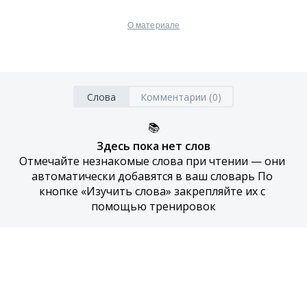
О материале
Слова
Комментарии (0)
📚
Здесь пока нет слов
Отмечайте незнакомые слова при чтении — они 
автоматически добавятся в ваш словарь По 
кнопке «Изучить слова» закрепляйте их с 
помощью тренировок