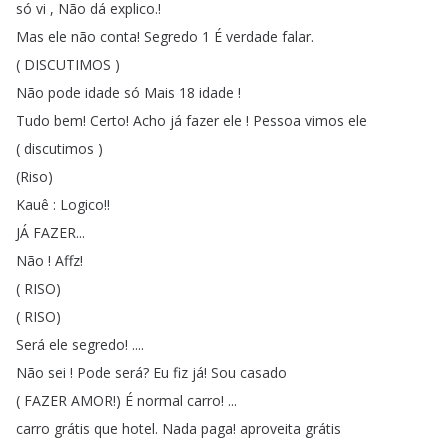
só
vi
,
Não
dá
explico
.!
Mas
ele
não
conta
!
Segredo
1
É
verdade
falar
.
(
DISCUTIMOS
)
Não
pode
idade
só
Mais
18
idade
!
Tudo
bem
!
Certo
!
Acho
já
fazer
ele
!
Pessoa
vimos
ele
(
discutimos
)
(
Riso
)
Kauê
:
Logico
!!
JÁ
FAZER
...
Não
!
Affz
!
(
RISO
)
(
RISO
)
Será
ele
segredo
! ....
Não
sei
!
Pode
será
?
Eu
fiz
já
!
Sou
casado
(
FAZER
AMOR
!
)
É
normal
carro
! ...
carro
grátis
que
hotel
.
Nada
paga
!
aproveita
grátis