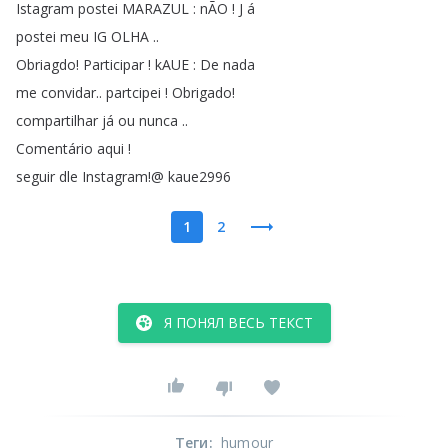
Istagram
postei
MARAZUL
:
nÃO
!
J
á
postei
meu
IG
OLHA
..
Obriagdo
!
Participar
!
kAUE
:
De
nada
me
convidar
..
partcipei
!
Obrigado
!
compartilhar
já
ou
nunca
..
Comentário
aqui
!
seguir
dle
Instagram
!
@
kaue2996
1
2
Я ПОНЯЛ ВЕСЬ ТЕКСТ
Теги
:
humour